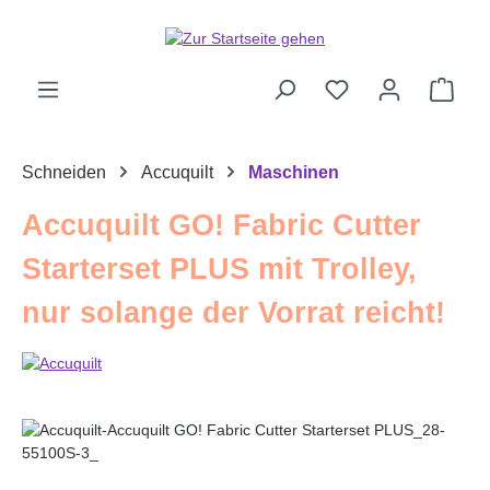
Zum Hauptinhalt springen
Ware
Schneiden
Accuquilt
Maschinen
Accuquilt GO! Fabric Cutter
Starterset PLUS mit Trolley,
nur solange der Vorrat reicht!
Bildergalerie überspringen