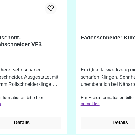
lschnitt-
Fadenschneider Kur
bschneider VE3
herer sehr scharfer
Ein Qualitätswerkzeug mi
chneider. Ausgestattet mit
scharfen Klingen. Sehr h
5mm Rollschneiderklinge.
unentbehrlich bei Näharbe
rehen der Drehschneider
Art. Länge: 10,5 cm
informationen bitte hier
Für Preisinformationen bitte 
2) wird ein neuer Abschnitt
n
.
anmelden
.
ge vorgeschoben. Die Klinge
rat erhältlich und kann
 werden. Verwendung:
Details
Details
neiden von mit Faden
nen Quilt-Flecken Zum