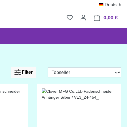
Deutsch
0,00 €
Ware
Filter