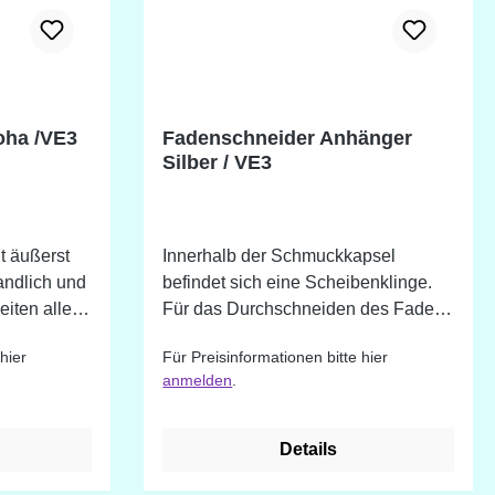
oha /VE3
Fadenschneider Anhänger
Silber / VE3
t äußerst
Innerhalb der Schmuckkapsel
andlich und
befindet sich eine Scheibenklinge.
iten aller
Für das Durchschneiden des Fadens
kann jede Aussparung der Kapsel
hier
Für Preisinformationen bitte hier
benutzt werden. Der Fadenschneider
anmelden
.
kann auf eine Garnrolle gesetzt oder
als Anhänger an einer Kette
getragen werden.
Details