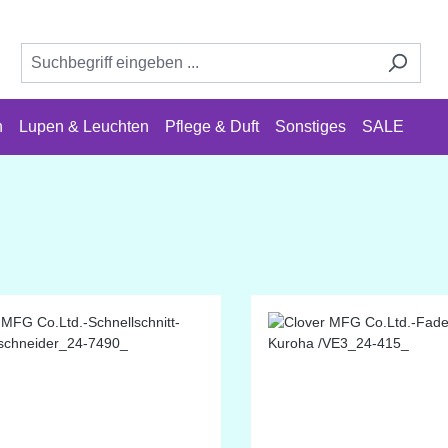
n
Lupen & Leuchten
Pflege & Duft
Sonstiges
SALE