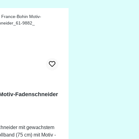
en von Fäden, Garnen und
Höhe:
3-1/16 inch Länge: 54mm - 2-
 Breit: 38mm - 1-1/2 inch
l: ABS Kunstharz,
tal, Synthesekautschuk,
Klinge (Stahl)
Motiv-Fadenschneider
hneider mit gewachstem
band (75 cm) mit Motiv -