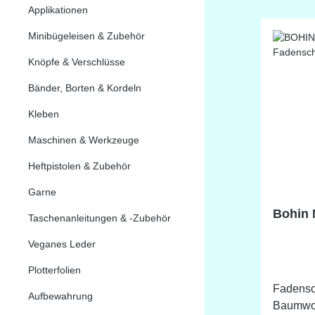
Applikationen
Schneid
Schnüren Abmessungen: 
Minibügeleisen & Zubehör
78mm / 
Knöpfe & Verschlüsse
1/8 inch
Materia
Bänder, Borten & Kordeln
Polyace
Kleben
Maschinen & Werkzeuge
Heftpistolen & Zubehör
Garne
Bohin 
Taschenanleitungen & -Zubehör
Veganes Leder
Plotterfolien
Fadensc
Aufbewahrung
Baumwoll