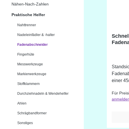
Nähen-Nach-Zahlen
Praktische Helfer
Nahttrenner
Nadeleinfädler & -halter
Schnel
Fadena
Fadenabschneider
Fingerhüte
Messwerkzeuge
Standsic
Fadenabs
Markierwerkzeuge
einer 4
Stoffklammern
Durch d
Für Preis
Durchziehnadeln & Wendehelfer
(von 1-1
anmelde
der Klin
Ahlen
ist sepa
Schrägbandformer
ausgetauscht
Zum Sch
Sonstiges
verbunde