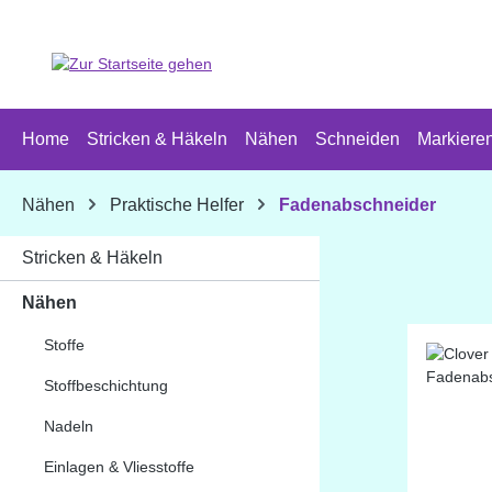
 Hauptinhalt springen
Zur Suche springen
Zur Hauptnavigation springen
Home
Stricken & Häkeln
Nähen
Schneiden
Markiere
Nähen
Praktische Helfer
Fadenabschneider
Stricken & Häkeln
Nähen
Stoffe
Stoffbeschichtung
Nadeln
Einlagen & Vliesstoffe