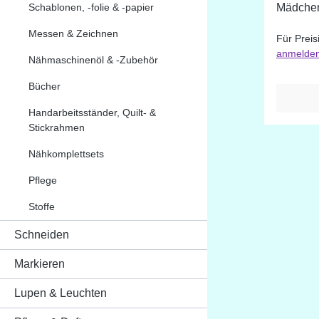
Schablonen, -folie & -papier
Mädchen 
Pfau Das Display enthält 12
Messen & Zeichnen
Für Preis
Fadensch
anmelde
M
Nähmaschinenöl & -Zubehör
Bücher
Handarbeitsständer, Quilt- &
Stickrahmen
Nähkomplettsets
Pflege
Stoffe
Schneiden
Markieren
Lupen & Leuchten