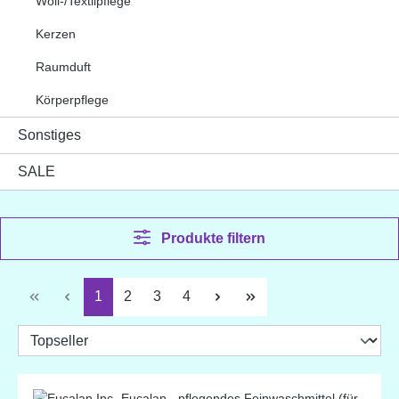
Woll-/Textilpflege
Kerzen
Raumduft
Körperpflege
Sonstiges
SALE
Produkte filtern
Seite
Seite
Seite
Seite
1
2
3
4