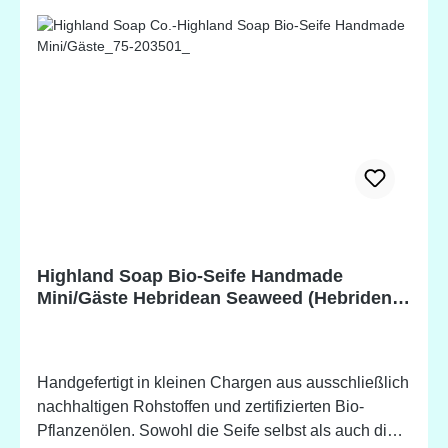
(Coconut) Fruit/Nuss Oil, Sodium Palm Kernelate
(Sustainable Organic Palm) Kernel Oil*, Zea Mays
(Mais) Oil, Wasser, Butyrospermum parkii (Shea)
Fruit/Nuss Butter*, Theobroma cacao (Kakao)
Samenbutter*, Sodium castorate (Rizinus) Samenöl,
Parfum, Rubus idaeus (Himbeere) Samenöl, Mel
(Honig), Avena sativa (Hafer) Haferflocken*, Rubus
idaeus (Himbeere) Blatt*, Hexyl cinnamal, Linalool,
Citronellol, Limonene *Biologisch hergestellte
Zutat. Potentielle Allergene, natürlich vorkommend in
ätherischen Ölen.
Highland Soap Bio-Seife Handmade
Mini/Gäste Hebridean Seaweed (Hebriden
Seegras)
Handgefertigt in kleinen Chargen aus ausschließlich
nachhaltigen Rohstoffen und zertifizierten Bio-
Pflanzenölen. Sowohl die Seife selbst als auch die