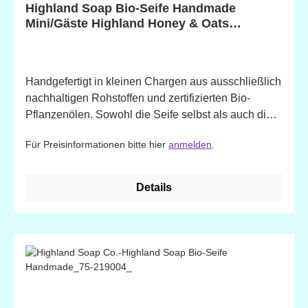
Highland Soap Bio-Seife Handmade
ätherischen Ölen vorkommen.
Mini/Gäste Highland Honey & Oats
(Hochland Honig & Hafer)
Handgefertigt in kleinen Chargen aus ausschließlich
nachhaltigen Rohstoffen und zertifizierten Bio-
Pflanzenölen. Sowohl die Seife selbst als auch die
Verpackung sind frei von Mikroplastik. -
Für Preisinformationen bitte hier
anmelden
.
feuchtigkeitsspendend - sanfte Reinigung und
Pflege - angereichert mit natürlichen Pflanzenstoffen
und ätherischen Ölen sowie reinem schottischen
Details
Hochlandwasser - erhältlich in wundervollen Düften
Highland Honey & Oats Inhaltsstoffe: Sodium
Olivate (Olive) Fruit Oil, Sodium Cocoate (Coconut)
Fruit/Nuss Oil, Sodium Palm Kernelate (Sustainable
Organic Palm) Kernel Oil*, Zea Mays (Mais) Oil,
Wasser, Butyrospermum parkii (Shea) Fruit/Nuss
Butter*, Theobroma cacao (Kakao) Samenbutter*,