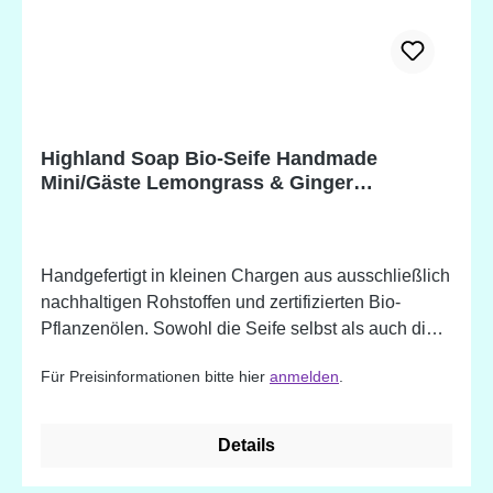
dioica (Brennnessel) Blattextrakt*, Urtica dioica
(Brennnessel) Blatt, Benzyl salicylate *Biologisch
hergestellte Zutat. Potentielle Allergene, natürlich
vorkommend in ätherischen Ölen.
Highland Soap Bio-Seife Handmade
Mini/Gäste Lemongrass & Ginger
(Zitronengras & Ingwer)
Handgefertigt in kleinen Chargen aus ausschließlich
nachhaltigen Rohstoffen und zertifizierten Bio-
Pflanzenölen. Sowohl die Seife selbst als auch die
Verpackung sind frei von Mikroplastik. -
Für Preisinformationen bitte hier
anmelden
.
feuchtigkeitsspendend - sanfte Reinigung und
Pflege - angereichert mit natürlichen Pflanzenstoffen
und ätherischen Ölen sowie reinem schottischen
Details
Hochlandwasser - erhältlich in wundervollen Düften
Lemongrass & Ginger Inhaltsstoffe: Sodium Olivate