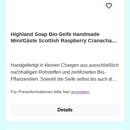
Highland Soap Bio-Seife Handmade
Mini/Gäste Scottish Raspberry Cranachan
(schott. Himbeer Dessert)
Handgefertigt in kleinen Chargen aus ausschließlich
nachhaltigen Rohstoffen und zertifizierten Bio-
Pflanzenölen. Sowohl die Seife selbst als auch die
Verpackung sind frei von Mikroplastik. -
Für Preisinformationen bitte hier
anmelden
.
feuchtigkeitsspendend - sanfte Reinigung und
Pflege - angereichert mit natürlichen Pflanzenstoffen
und ätherischen Ölen sowie reinem schottischen
Details
Hochlandwasser - erhältlich in wundervollen Düften
Scottish Raspberry Cranachan Inhaltsstoffe:
Sodium Olivate (Olive) Fruit Oil, Sodium Cocoate