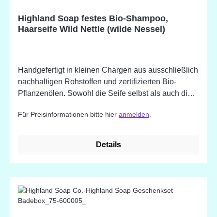
*Biologisch hergestellte Zutat. Potentielle Allergene,
Highland Soap festes Bio-Shampoo,
natürlich vorkommend in ätherischen Ölen.
Haarseife Wild Nettle (wilde Nessel)
Handgefertigt in kleinen Chargen aus ausschließlich
nachhaltigen Rohstoffen und zertifizierten Bio-
Pflanzenölen. Sowohl die Seife selbst als auch die
Verpackung sind frei von Mikroplastik. - komplett
Für Preisinformationen bitte hier
anmelden
.
plastikfreie Haarpflege - sanfte Reinigung -
angereichert mit natürlichen Pflanzenstoffen
und ätherischen Ölen - erhältlich in wundervollen
Details
Düften Wild Nettle Inhaltsstoffe: Sodium Olivate
(Olive) Fruchtöl, Sodium Cocoate (Coconut)
Frucht-/Nussöl, Sodium Palm Kernelate
(Sustainable Organic Palm) Kernöl*, Theobroma
Cacao (Kakao) Samenbutter*, Sodium Castorate
(Rizinusöl), Rosmarinus officinalis (Rosmarin )