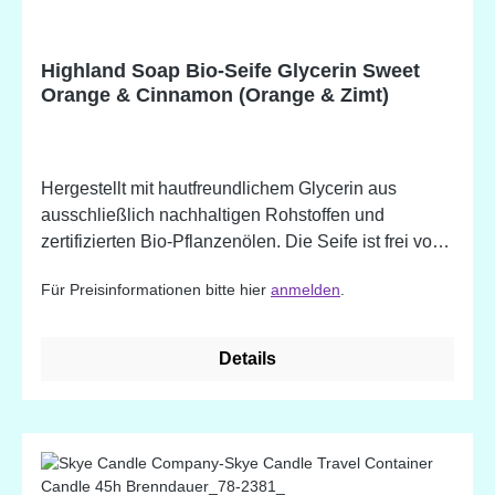
Highland Soap Bio-Seife Glycerin Sweet
Orange & Cinnamon (Orange & Zimt)
Hergestellt mit hautfreundlichem Glycerin aus
ausschließlich nachhaltigen Rohstoffen und
zertifizierten Bio-Pflanzenölen. Die Seife ist frei von
Mikroplastik. - handgemacht - tief
Für Preisinformationen bitte hier
anmelden
.
feuchtigkeitsspendend (das Glycerin kann helfen die
Feuchtigkeit in der Haut einzuschließen) - sanfte
Reinigung und Pflege - besonders für empfindliche
Details
Haut und Hauterkrankungen wie Aknen, Ekzeme,
Schuppenflechten, Rosazea - angereichert mit
natürlichen Pflanzenstoffen und ätherischen Ölen -
erhältlich in wundervollen Düften Sweet Orange &
Cinnamon Inhaltsstoffe: Glycerin* (aus Bio-