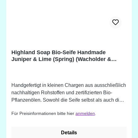
Natriumkastorat (Rizinus) Samenöl, Honig, Avena
sativa (Hafer) Haferflocken*. *Biologisch hergestellte
Zutat.
Highland Soap Bio-Seife Handmade
Juniper & Lime (Spring) (Wacholder &
Limette)
Handgefertigt in kleinen Chargen aus ausschließlich
nachhaltigen Rohstoffen und zertifizierten Bio-
Pflanzenölen. Sowohl die Seife selbst als auch die
Verpackung sind frei von Mikroplastik. -
Für Preisinformationen bitte hier
anmelden
.
feuchtigkeitsspendend - sanfte Reinigung und
Pflege - angereichert mit natürlichen Pflanzenstoffen
und ätherischen Ölen sowie reinem schottischen
Details
Hochlandwasser - erhältlich in wundervollen Düften