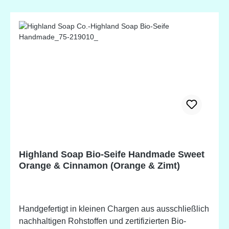
(Olive) Fruit Oil, Sodium Cocoate (Coconut)
Fruit/Nuss Oil, Sodium Palm Kernelate (Sustainable
Organic Palm) Kernel Oil*, Zea Mays (Mais) Oil,
Aqua (Water), Butyrospermum parkii (Shea)
Fruit/Nuss Butter*, Theobroma cacao (Kakao)
Samenbutter*, Natriumkastorat (Rizinus) Samenöl,
Cymbopogon citratus (Zitronengras) Blattöl, Zingiber
officinale (Ingwer) Wurzelöl, Citral, Limonene,
Geraniol, Linalool, Citronellol *Biologisch
hergestellte Zutat. Potentielle Allergene, natürlich
vorkommend in ätherischen Ölen.
Highland Soap Bio-Seife Handmade Sweet
Orange & Cinnamon (Orange & Zimt)
Handgefertigt in kleinen Chargen aus ausschließlich
nachhaltigen Rohstoffen und zertifizierten Bio-