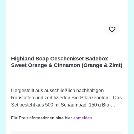
Blattöl, Urtica dioica (Brennnessel) Blattextrakt*,
Citrus x paradisi (Grapefruit) Schalenöl*,
Cymbopogon citratus (Zitronengras) Blattöl, Citrus
limon (Zitrone) Schalenöl*, Urica dioica
(Brennnessel) Blatt, Limonene, Citral , Linalool,
Geraniol. *Biologisch hergestellte Zutat. Potentielle
Allergene, natürlich vorkommend in ätherischen
Ölen.
Highland Soap Geschenkset Badebox
Sweet Orange & Cinnamon (Orange & Zimt)
Hergestellt aus ausschließlich nachhaltigen
Rohstoffen und zertifizierten Bio-Pflanzenölen. Das
Set besteht aus 500 ml Schaumbad, 150 g Bio-
Seife und einer 160 g Badebombe. Das ganze wird
Für Preisinformationen bitte hier
anmelden
.
in einer hübschen Geschenkbox aus Karton
geliefert. - erfrischender, pflegender Badeschaum -
feuchtigkeitsspendene Handseife auch für