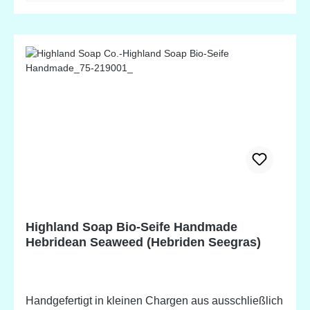
Juniper & Lime (Spring) Inhaltsstoffe: Sodium
Olivate (Olive) Fruit Oil, Sodium Cocoate (Coconut)
Fruit/Nuss Oil, Sodium Palm Kernelate (Sustainable
Organic Palm) Kernel Oil*, Zea Mays (Mais) Oil,
Wasser, Butyrospermum parkii (Shea) Fruit/Nuss
Butter*, Theobroma cacao (Kakao) Samenbutter*,
Sodium castorate (Rizinus) Samenöl, Parfum,
Juniperus communis (Wacholder) Fruchtöl, Citrus
aurantifolia (Limette) Schalenöl*, Juniperus
communis (Wacholderbeere) Frucht, Limonene,
Hydroxycitronellal , Linaloo *Biologisch hergestellte
Zutat. Potentielle Allergene, natürlich vorkommend in
ätherischen Ölen.
Highland Soap Bio-Seife Handmade
Hebridean Seaweed (Hebriden Seegras)
Handgefertigt in kleinen Chargen aus ausschließlich