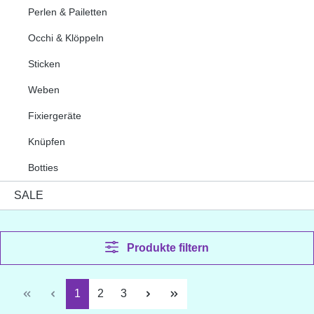
Perlen & Pailetten
Occhi & Klöppeln
Sticken
Weben
Fixiergeräte
Knüpfen
Botties
SALE
Produkte filtern
Seite
Seite
Seite
1
2
3