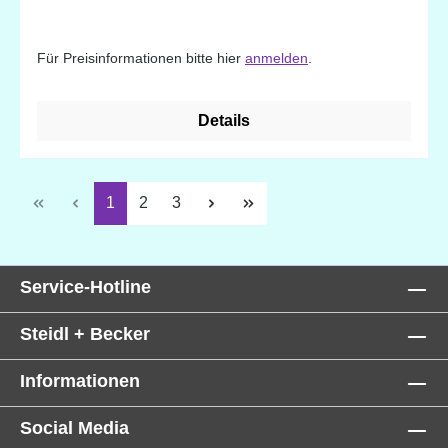
Für Preisinformationen bitte hier
anmelden
.
Details
Seite
Seite
Seite
1
2
3
Service-Hotline
Steidl + Becker
Informationen
Social Media