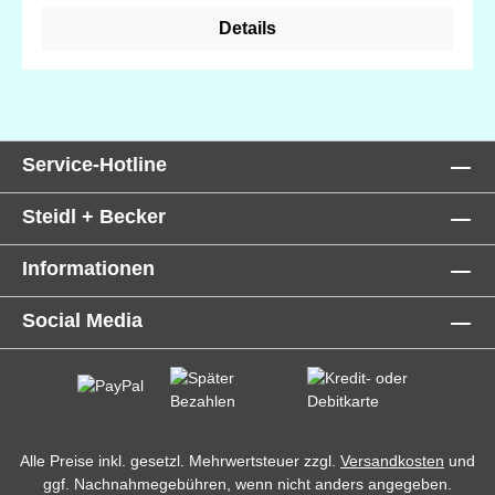
werden, denn das Webstück kann während der
Details
Arbeit aufgewickelt werden. Die Packung enthält 1
Perlennadel Nr. 10, 1 Nadeleinfädlder sowie eine
ausführliche Anleitung. Sie brauchen zum Starten
nur noch Faden und Perlen.
Service-Hotline
Steidl + Becker
Informationen
Social Media
Alle Preise inkl. gesetzl. Mehrwertsteuer zzgl.
Versandkosten
und
ggf. Nachnahmegebühren, wenn nicht anders angegeben.