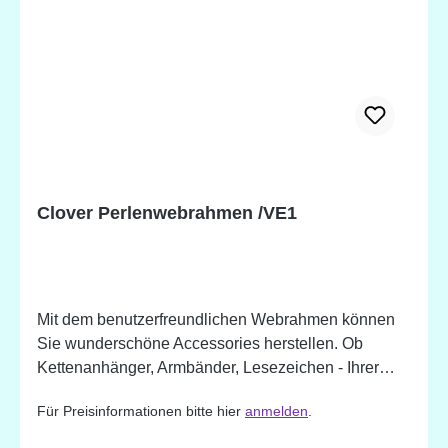
Clover Perlenwebrahmen /VE1
Mit dem benutzerfreundlichen Webrahmen können
Sie wunderschöne Accessories herstellen. Ob
Kettenanhänger, Armbänder, Lesezeichen - Ihrer
Fantasie sind keine Grenzen gesetzt. Der
Für Preisinformationen bitte hier
anmelden
.
Webrahmen ist längenverstellbar von 55 - 215 mm.
Es können aber auch längere Accessories erstellt