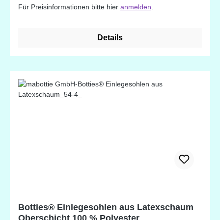
Für Preisinformationen bitte hier
anmelden
.
Fußform individuell an und sind besonders
hautfreundlich und atmungsaktiv.
Details
Botties® Einlegesohlen aus Latexschaum
Oberschicht 100 % Polyester