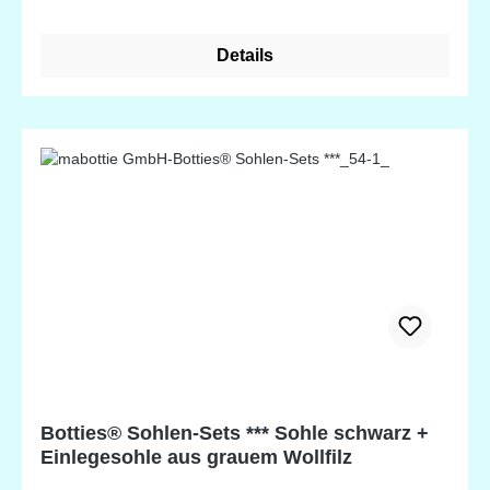
hergestellt werden und sind ein wunderschönes,
persönliches Geschenk. Sie werden zu
Details
Lieblingsstücken für den Einsatz zu Hause, im
Urlaub oder unterwegs. Die Botties®-Sohlen
zeichnen sich durch besondere Merkmale aus: -
Geeignet für den Innen- und Außenbereich - Die
Fersenkappe stabilisiert die Sohle und fungiert als
Schuhlöffel - Rutschfest und wasserdicht - Robustes
und dennoch flexibles Material - Lochungen entlang
der Kante für eine einfache Verarbeitung In einer
Verpackungseinheit sind enthalten: - 1 Paar
Botties®-Sohlen - 1 Paar Filzsohlen - 5 Meter
gewachster Faden - 1 Paar Botties®-Label zum
Annähen Hinweis: Das Label kann von den
Abbildungen abweichen.
Botties® Sohlen-Sets *** Sohle schwarz +
Einlegesohle aus grauem Wollfilz