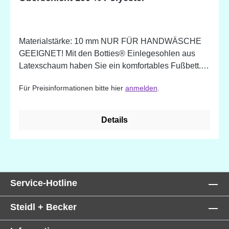
Materialstärke: 10 mm NUR FÜR HANDWÄSCHE
GEEIGNET! Mit den Botties® Einlegesohlen aus
Latexschaum haben Sie ein komfortables Fußbett.
Die Sohlen passen sich Ihrer Fußform individuell an
Für Preisinformationen bitte hier
anmelden
.
und sind atmungsaktiv.
Details
Service-Hotline
Steidl + Becker