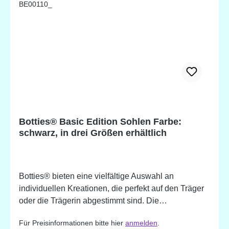
Botties® Basic Edition Sohlen Farbe:
schwarz, in drei Größen erhältlich
Botties® bieten eine vielfältige Auswahl an
individuellen Kreationen, die perfekt auf den Träger
oder die Trägerin abgestimmt sind. Die
Anwendungsmöglichkeiten der Botties®-Sohlen
Für Preisinformationen bitte hier
anmelden
.
sind ebenso zahlreich. Botties® können schnell