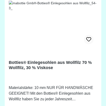
Fersenkappe ist stabilisiert und funktioniert als
Schuhlöffel - rutschfest & wasserdicht - robustes &
dennoch flexibles Material - entlang der Kante
gelocht Inhalt einer Verpackungseinheit: - 1 Paar
Botties®-Sohlen - 1 Paar Botties®-Label zum
Annähen Hinweis: das Label kann von den
Darstellungen abweichen Größentabelle: Artikel
enspricht Schuhgröße Kids XXS - 24-25 Kids XS -
26-27 Kids S - 28-29 Kids L - 32-33 Kids XL - 24-35
XXS - 36-37 XS - 38 S - 39 S+ - 40-41 M - 42-43 L -
44 XL - 45-46
Botties® Einlegesohlen aus Wollfilz 70 %
Wollfilz, 30 % Viskose
Materialstärke: 10 mm NUR FÜR HANDWÄSCHE
GEEIGNET! Mit den Botties® Einlegesohlen aus
Wollfilz haben Sie zu jeder Jahreszeit
wohltemperierte Füße. Die Sohlen passen sich der