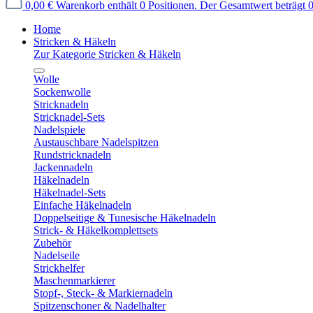
0,00 €
Warenkorb enthält 0 Positionen. Der Gesamtwert beträgt 0
Home
Stricken & Häkeln
Zur Kategorie Stricken & Häkeln
Wolle
Sockenwolle
Stricknadeln
Stricknadel-Sets
Nadelspiele
Austauschbare Nadelspitzen
Rundstricknadeln
Jackennadeln
Häkelnadeln
Häkelnadel-Sets
Einfache Häkelnadeln
Doppelseitige & Tunesische Häkelnadeln
Strick- & Häkelkomplettsets
Zubehör
Nadelseile
Strickhelfer
Maschenmarkierer
Stopf-, Steck- & Markiernadeln
Spitzenschoner & Nadelhalter