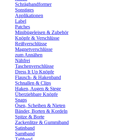
Schrägbandformer
Sonstiges
Applikationen
Label
Patches
Minibügeleisen & Zubehör
Knöpfe & Verschlüsse
Reißverschlüsse
Magnetverschlüsse
zum Annähen
Nähfrei
Taschenverschlüsse
Dress It Up Knöpfe
Flausch- & Hakenband
Schnallen & Clips
Haken, Augen & Stege
Überziehbare Knöpfe
Snaps
Ösen, Scheiben & Nieten
Bänder, Borten & Kordeln
Spitze & Borte
Zackenlitze & Gummiband
Satinband
Samtband
Taftband