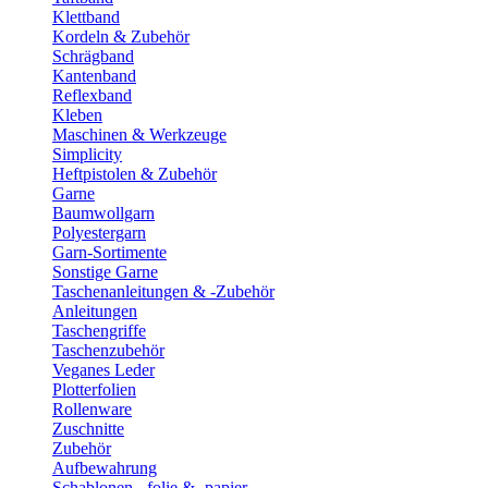
Klettband
Kordeln & Zubehör
Schrägband
Kantenband
Reflexband
Kleben
Maschinen & Werkzeuge
Simplicity
Heftpistolen & Zubehör
Garne
Baumwollgarn
Polyestergarn
Garn-Sortimente
Sonstige Garne
Taschenanleitungen & -Zubehör
Anleitungen
Taschengriffe
Taschenzubehör
Veganes Leder
Plotterfolien
Rollenware
Zuschnitte
Zubehör
Aufbewahrung
Schablonen, -folie & -papier