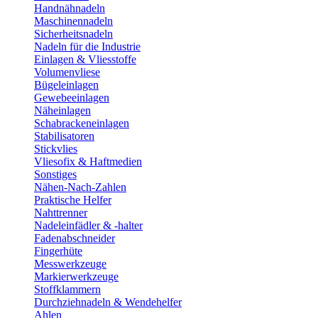
Handnähnadeln
Maschinennadeln
Sicherheitsnadeln
Nadeln für die Industrie
Einlagen & Vliesstoffe
Volumenvliese
Bügeleinlagen
Gewebeeinlagen
Näheinlagen
Schabrackeneinlagen
Stabilisatoren
Stickvlies
Vliesofix & Haftmedien
Sonstiges
Nähen-Nach-Zahlen
Praktische Helfer
Nahttrenner
Nadeleinfädler & -halter
Fadenabschneider
Fingerhüte
Messwerkzeuge
Markierwerkzeuge
Stoffklammern
Durchziehnadeln & Wendehelfer
Ahlen