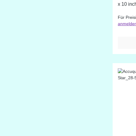
x 10 inc
Für Preis
anmelde