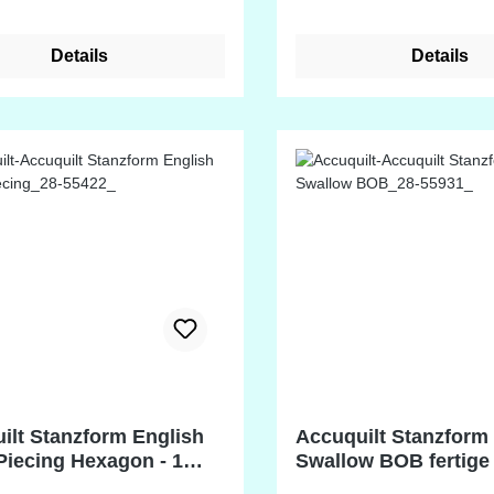
ock (ca. 22,9 cm): - (A)
(Block On Board). Passende
6-1/2 x 3-1/2 inch (ca. 16,5 x
Schneidmatte: 28-55138 6
Details
Details
ertige Größe 3 inch (ca. 7,6
(15,2 x 60,8 cm), geeignet für
) halbes Rechteck (Dreieck)
Accuquilt GO! und GO! M
-1/2 inch (ca. 9,5 x 6,4 cm) -
rat 2 x 2 inch (ca. 5,1 x 5,1
 Viertelquadrat (Dreieck) 2 x
h (ca. 5,1 x 3,2 cm) - (E)
rat (Dreieck) 2-3/8 x 2-3/8
x 6 cm) - (F) Quadrat 3-1/2 x
h (ca. 8,9 x 8,9 cm) - (G)
uadrat (Dreieck) 3-1/2 x 2
9 x 5,1 cm) - (H) Halbquadrat
 3-7/8 x 3-7/8 inch (9,8 x 9,8
 x 24 inch (ca. 25,4 x 61cm)
ilt Stanzform English
Accuquilt Stanzform 
Piecing Hexagon - 1
Swallow BOB fertige
,5cm) fertige
12 inch (30,5 cm)