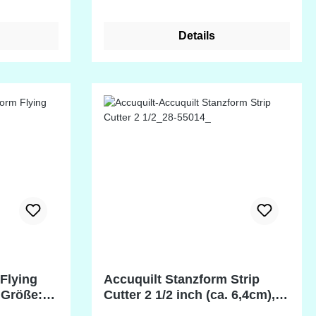
 x 24 inch
Details
e®.
Flying
Accuquilt Stanzform Strip
 Größe:
Cutter 2 1/2 inch (ca. 6,4cm),
Streifenschneider GO!me