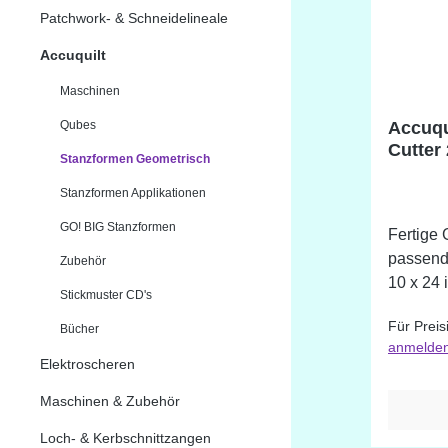
Patchwork- & Schneidelineale
Accuquilt
Maschinen
Qubes
Accuqu
Cutter 
Stanzformen Geometrisch
Streif
Stanzformen Applikationen
GO! BIG Stanzformen
Fertige 
passend
Zubehör
10 x 24 
Stickmuster CD's
Für Preis
Bücher
anmelde
Elektroscheren
Maschinen & Zubehör
Loch- & Kerbschnittzangen