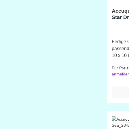
Accuqu
Star D
Fertige 
passend
10 x 10 
Für Preis
anmelde