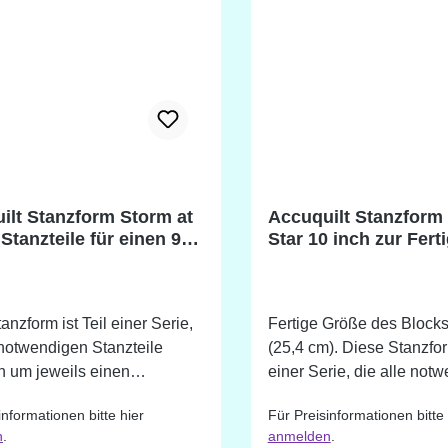
ilt Stanzform Storm at
Accuquilt Stanzform
Stanzteile für einen 9-
Star 10 inch zur Fert
2-inch-Block
eines Blocks
anzform ist Teil einer Serie,
Fertige Größe des Blocks
 notwendigen Stanzteile
(25,4 cm). Diese Stanzform ist Teil
n um jeweils einen
einer Serie, die alle not
en Block zu erstellen.
Stanzteile enthalten um j
informationen bitte hier
Für Preisinformationen bitte 
lt nennt dieses System BOB
einen kompletten Block zu
n
.
anmelden
.
. 11 Teile für einen
Accuquilt nennt dieses 