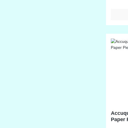
9 inch Bl
Diamant 
9 cm), f
cm) - (B
3-3/4 x 2
(C) Quad
cm) -(D)
1-1/4 inc
Halbquad
inch (6 
3-1/2 inc
Viertelq
inch (8,
(Dreieck)
cm) passende Schneidmatte: 28-
55113 10
Accuqu
Paper 
inch (2