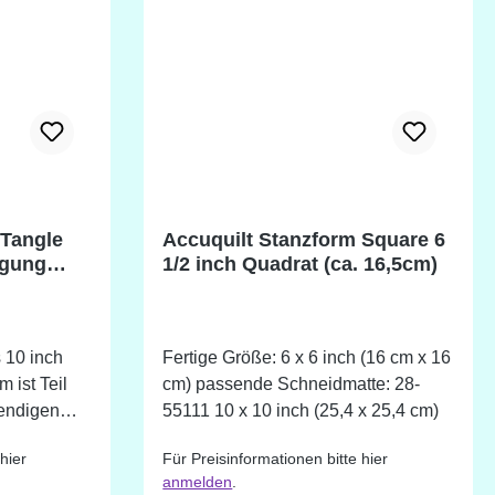
 Tangle
Accuquilt Stanzform Square 6
igung
1/2 inch Quadrat (ca. 16,5cm)
 10 inch
Fertige Größe: 6 x 6 inch (16 cm x 16
cm) passende Schneidmatte: 28-
wendigen
55111 10 x 10 inch (25,4 x 25,4 cm)
eweils
hier
Für Preisinformationen bitte hier
 erstellen.
anmelden
.
System BOB