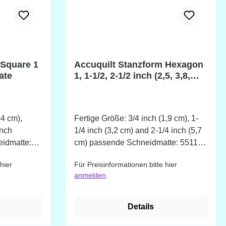
 Square 1
Accuquilt Stanzform Hexagon
ate
1, 1-1/2, 2-1/2 inch (2,5, 3,8,
6,4cm)
54 cm),
Fertige Größe: 3/4 inch (1,9 cm), 1-
inch
1/4 inch (3,2 cm) and 2-1/4 inch (5,7
idmatte:
cm) passende Schneidmatte: 55112
6 x 12 inch (15,2 x 30,5 cm)
hier
Für Preisinformationen bitte hier
O! und GO!
anmelden
.
Details