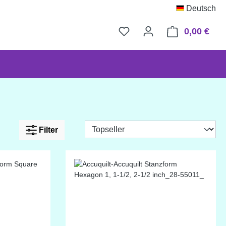
Deutsch
0,00 €
Ware
Filter