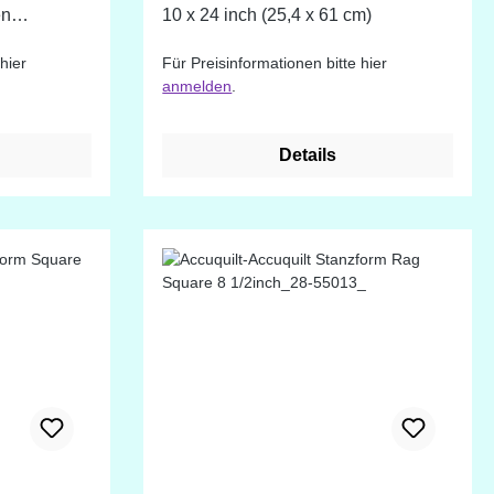
en
10 x 24 inch (25,4 x 61 cm)
llen.
hier
Für Preisinformationen bitte hier
System BOB
anmelden
.
10 x 24
Details