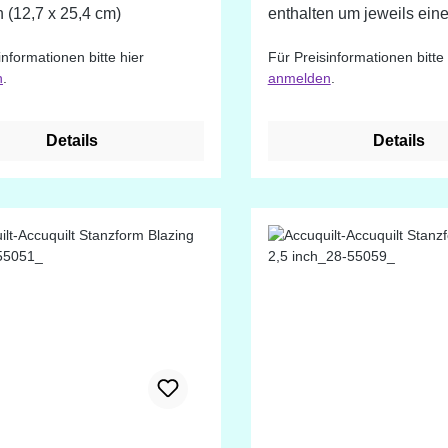
h (12,7 x 25,4 cm)
enthalten um jeweils ein
kompletten Block zu erste
informationen bitte hier
Für Preisinformationen bitte 
Accuquilt nennt dieses 
n
.
anmelden
.
(Block On Board). passende
Schneidmatte: 28-55113 
inch (25,4 x 61cm)
Details
Details