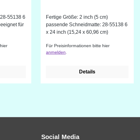
 28-55138 6
Fertige Größe: 2 inch (5 cm)
passende Schneidmatte: 28-55138 6
x 24 inch (15,24 x 60,96 cm)
A Halbes
hier
Für Preisinformationen bitte hier
s B x 4
anmelden
.
 cm) Form B
3 Inches B
,6 cm) Form
Details
 2 1/2
 (6,4 cm x
adrat-
/4 Inches H
 Raute: 1
 (6,4 cm x
Social Media
n und