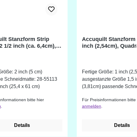
ilt Stanzform Strip
Accuquilt Stanzform
2 1/2 inch (ca. 6,4cm),
inch (2,54cm), Quadr
enschneider
Größe: 2 inch (5 cm)
Fertige Größe: 1 inch (2,
e Schneidmatte: 28-55113
ausgestanzte Größe 1,5 
inch (25,4 x 61 cm)
(3,81cm) passende Schne
28-55137 6 x 6 inch (15,2 x 15,2 cm),
informationen bitte hier
Für Preisinformationen bitte 
geeignet für Accuquilt G
n
.
anmelden
.
Me®.
Details
Details