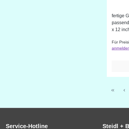
Kanten
fertige 
passend
x 12 inc
Für Preis
anmelde
Service-Hotline
Steidl + 