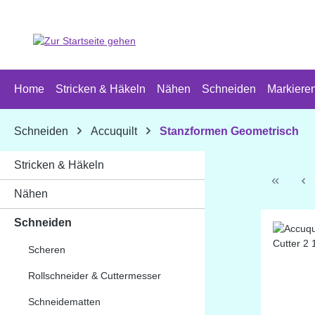
 Hauptinhalt springen
Zur Suche springen
Zur Hauptnavigation springen
Home
Stricken & Häkeln
Nähen
Schneiden
Markiere
Schneiden
Accuquilt
Stanzformen Geometrisch
Stricken & Häkeln
Nähen
Schneiden
Scheren
Rollschneider & Cuttermesser
Schneidematten