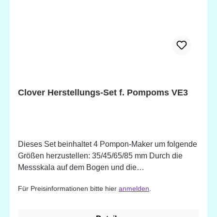
Clover Herstellungs-Set f. Pompoms VE3
Dieses Set beinhaltet 4 Pompon-Maker um folgende
Größen herzustellen: 35/45/65/85 mm Durch die
Messskala auf dem Bogen und die
Dreiecksmarkierungen im Inneren können Sie mit
Für Preisinformationen bitte hier
anmelden
.
den Pom-Pom-Makern mehrfarbige Pom-Poms
herstellen.