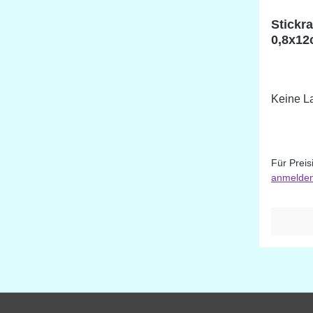
Stickr
0,8x12
Keine La
Für Preis
anmelde