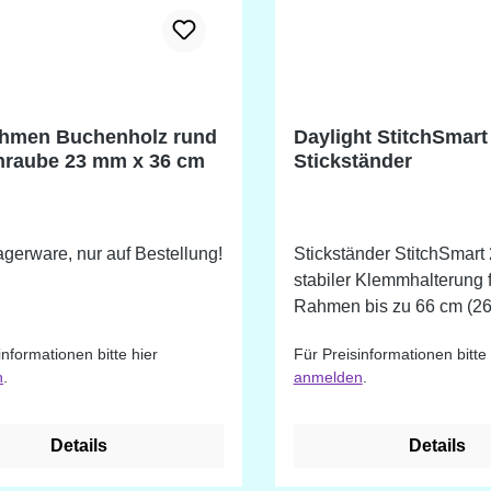
ahmen Buchenholz rund
Daylight StitchSmart
hraube 23 mm x 36 cm
Stickständer
gerware, nur auf Bestellung!
Stickständer StitchSmart 
stabiler Klemmhalterung f
Rahmen bis zu 66 cm (26 
Breite. Der Stickständer i
informationen bitte hier
Für Preisinformationen bitte 
vollständig höhenverstell
n
.
anmelden
.
ein einzigartiges Schwe
das eine 360° Drehung d
Rahmens ermöglicht. Di
Details
Details
Klemmöffnung beträgt 4 c
optional erhältlich als Z