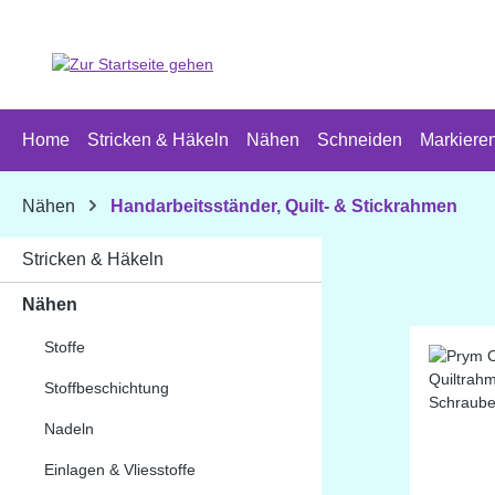
 Hauptinhalt springen
Zur Suche springen
Zur Hauptnavigation springen
Home
Stricken & Häkeln
Nähen
Schneiden
Markiere
Nähen
Handarbeitsständer, Quilt- & Stickrahmen
Stricken & Häkeln
Nähen
Stoffe
Stoffbeschichtung
Nadeln
Einlagen & Vliesstoffe