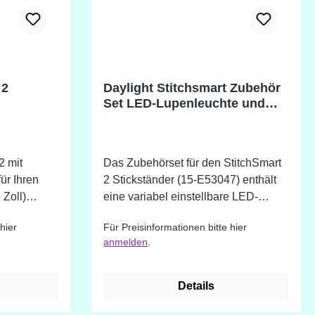
 2
Daylight Stitchsmart Zubehör
Set LED-Lupenleuchte und
Musterhalter
2 mit
Das Zubehörset für den StitchSmart
ür Ihren
2 Stickständer (15-E53047) enthält
Zoll)
eine variabel einstellbare LED-
st
Lupenleuchte mit 1,75-facher
hier
Für Preisinformationen bitte hier
bar und hat
Vergrößerung sowie einen
anmelden
.
nksystem
Musterhalter.
es
e maximale
Details
m (1,6 Zoll)
ubehör: Lupe