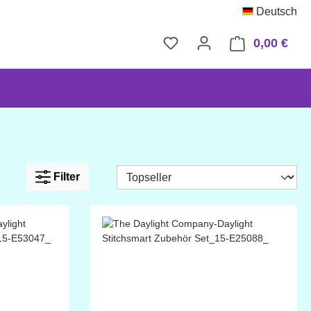
Deutsch
0,00 €
Ware
Filter