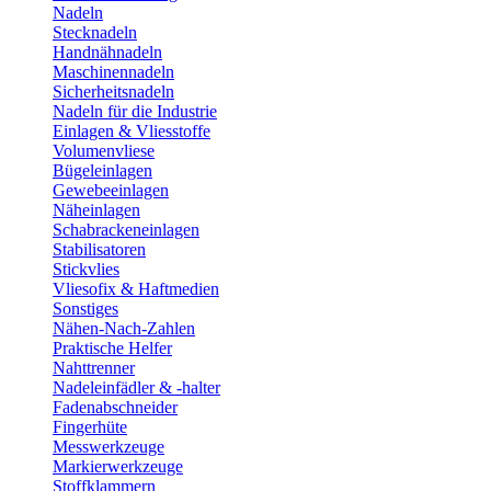
Nadeln
Stecknadeln
Handnähnadeln
Maschinennadeln
Sicherheitsnadeln
Nadeln für die Industrie
Einlagen & Vliesstoffe
Volumenvliese
Bügeleinlagen
Gewebeeinlagen
Näheinlagen
Schabrackeneinlagen
Stabilisatoren
Stickvlies
Vliesofix & Haftmedien
Sonstiges
Nähen-Nach-Zahlen
Praktische Helfer
Nahttrenner
Nadeleinfädler & -halter
Fadenabschneider
Fingerhüte
Messwerkzeuge
Markierwerkzeuge
Stoffklammern