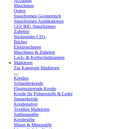
Accuquilt
Maschinen
Qubes
Stanzformen Geometrisch
Stanzformen Applikationen
GO! BIG Stanzformen
Zubehör
Stickmuster CD's
Bücher
Elektroscheren
Maschinen & Zubehör
Loch- & Kerbschnittzangen
Markieren
Zur Kategorie Markieren
Kreiden
Schneiderkreide
Fluoreszierende Kreide
Kreide für Polsterstoffe & Leder
Signierkreide
Kreidepulver
Textilien Markieren
Sublimatstifte
Kreidestifte
Minen & Minenstifte