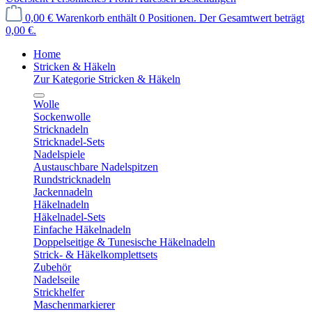
0,00 €
Warenkorb enthält 0 Positionen. Der Gesamtwert beträgt
0,00 €.
Home
Stricken & Häkeln
Zur Kategorie Stricken & Häkeln
Wolle
Sockenwolle
Stricknadeln
Stricknadel-Sets
Nadelspiele
Austauschbare Nadelspitzen
Rundstricknadeln
Jackennadeln
Häkelnadeln
Häkelnadel-Sets
Einfache Häkelnadeln
Doppelseitige & Tunesische Häkelnadeln
Strick- & Häkelkomplettsets
Zubehör
Nadelseile
Strickhelfer
Maschenmarkierer