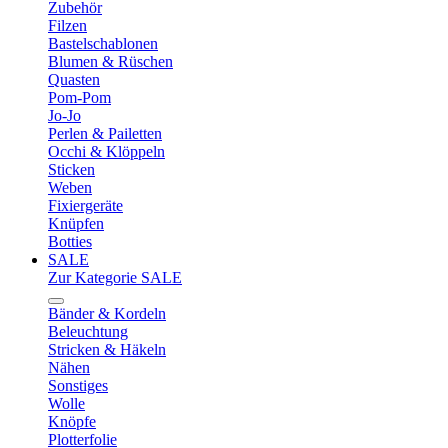
Zubehör
Filzen
Bastelschablonen
Blumen & Rüschen
Quasten
Pom-Pom
Jo-Jo
Perlen & Pailetten
Occhi & Klöppeln
Sticken
Weben
Fixiergeräte
Knüpfen
Botties
SALE
Zur Kategorie SALE
Bänder & Kordeln
Beleuchtung
Stricken & Häkeln
Nähen
Sonstiges
Wolle
Knöpfe
Plotterfolie