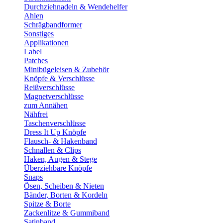
Durchziehnadeln & Wendehelfer
Ahlen
Schrägbandformer
Sonstiges
Applikationen
Label
Patches
Minibügeleisen & Zubehör
Knöpfe & Verschlüsse
Reißverschlüsse
Magnetverschlüsse
zum Annähen
Nähfrei
Taschenverschlüsse
Dress It Up Knöpfe
Flausch- & Hakenband
Schnallen & Clips
Haken, Augen & Stege
Überziehbare Knöpfe
Snaps
Ösen, Scheiben & Nieten
Bänder, Borten & Kordeln
Spitze & Borte
Zackenlitze & Gummiband
Satinband