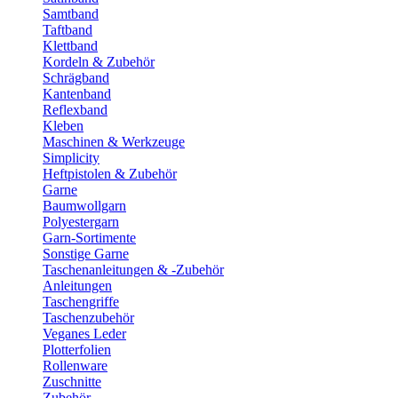
Samtband
Taftband
Klettband
Kordeln & Zubehör
Schrägband
Kantenband
Reflexband
Kleben
Maschinen & Werkzeuge
Simplicity
Heftpistolen & Zubehör
Garne
Baumwollgarn
Polyestergarn
Garn-Sortimente
Sonstige Garne
Taschenanleitungen & -Zubehör
Anleitungen
Taschengriffe
Taschenzubehör
Veganes Leder
Plotterfolien
Rollenware
Zuschnitte
Zubehör