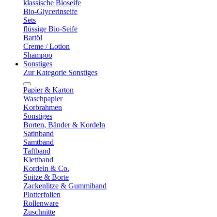
klassische Bioseife
Bio-Glycerinseife
Sets
flüssige Bio-Seife
Bartöl
Creme / Lotion
Shampoo
Sonstiges
Zur Kategorie Sonstiges
Papier & Karton
Waschpapier
Korbrahmen
Sonstiges
Borten, Bänder & Kordeln
Satinband
Samtband
Taftband
Klettband
Kordeln & Co.
Spitze & Borte
Zackenlitze & Gummiband
Plotterfolien
Rollenware
Zuschnitte