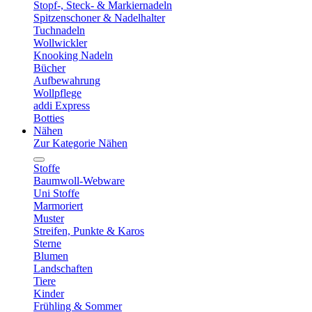
Stopf-, Steck- & Markiernadeln
Spitzenschoner & Nadelhalter
Tuchnadeln
Wollwickler
Knooking Nadeln
Bücher
Aufbewahrung
Wollpflege
addi Express
Botties
Nähen
Zur Kategorie Nähen
Stoffe
Baumwoll-Webware
Uni Stoffe
Marmoriert
Muster
Streifen, Punkte & Karos
Sterne
Blumen
Landschaften
Tiere
Kinder
Frühling & Sommer