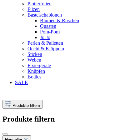
Plotterfolien
Filzen
Bastelschablonen
Blumen & Rüschen
Quasten
Pom-Pom
Jo-Jo
Perlen & Pailetten
Occhi & Klöppeln
Sticken
Weben
Fixiergeräte
Knüpfen
Botties
SALE
Produkte filtern
Produkte filtern
Hersteller