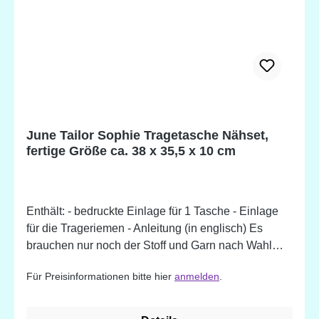
June Tailor Sophie Tragetasche Nähset,
fertige Größe ca. 38 x 35,5 x 10 cm
Enthält: - bedruckte Einlage für 1 Tasche - Einlage
für die Trageriemen - Anleitung (in englisch) Es
brauchen nur noch der Stoff und Garn nach Wahl
dazugefügt werden. Mit der angewendeten "Nähen-
Für Preisinformationen bitte hier
anmelden
.
nach-Zahlen"-Methode kommen auch Quilt- und
Nähanfänger zu einem perfekten Ergebnis.