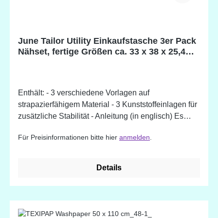
June Tailor Utility Einkaufstasche 3er Pack
Nähset, fertige Größen ca. 33 x 38 x 25,4
cm
Enthält: - 3 verschiedene Vorlagen auf
strapazierfähigem Material - 3 Kunststoffeinlagen für
zusätzliche Stabilität - Anleitung (in englisch) Es
brauchen nur noch der Stoff und Garn nach Wahl
Für Preisinformationen bitte hier
anmelden
.
dazugefügt werden. Mit der angewendeten "Nähen-
nach-Zahlen"-Methode kommen auch Quilt- und
Nähanfänger zu einem perfekten Ergebnis.
Details