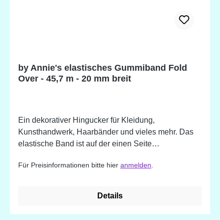
by Annie's elastisches Gummiband Fold
Over - 45,7 m - 20 mm breit
Ein dekorativer Hingucker für Kleidung,
Kunsthandwerk, Haarbänder und vieles mehr. Das
elastische Band ist auf der einen Seite
Juwelenfarben und auf der anderen Seite Matt um
Für Preisinformationen bitte hier
anmelden
.
eine schöne Optik zu ermöglichen. Vorab ist das
Band in der Mitte gefaltet, dies dient zur
Erleichterung des Faltens und Nähens. Beliebt ist
Details
das Gummiband zum Verschönern von Kanten des
Netzstoffs sowie für Taschen in Geldbörsen und