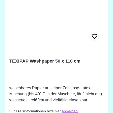
TEXIPAP Washpaper 50 x 110 cm
waschbares Papier aus einer Zellulose-Latex-
Mischung (bis 40° C in der Maschine, läuft nicht ein)
wasserfest, reißfest und vielfältig einsetzbar
Papierstärke: 0,55 mm Mit diesem Material sind der
Für Preisinformationen bitte hier
anmelden
.
Kreativität keine Grenzen gesetzt. Das Papier kann