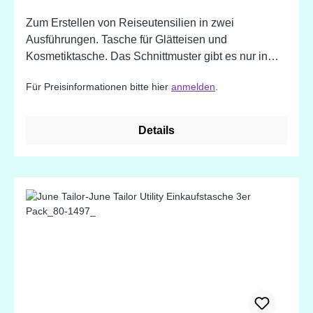
Zum Erstellen von Reiseutensilien in zwei
Ausführungen. Tasche für Glätteisen und
Kosmetiktasche. Das Schnittmuster gibt es nur in
englischer Sprache. Fertige Größe: ca. 30,5 cm x
Für Preisinformationen bitte hier
anmelden
.
68,5 cm geschlossen und geöffnet ca. 30,5 cm x 23
cm x 3,3 cm Tasche für Glätteisen: 15 cm x 32 cm
Details