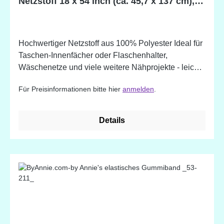
Netzstoff 18 x 54 inch (ca. 45,7 x 137 cm),
100% Polyester
Hochwertiger Netzstoff aus 100% Polyester Ideal für
Taschen-Innenfächer oder Flaschenhalter,
Wäschenetze und viele weitere Nähprojekte - leicht
dehnbar - weich und dennoch stabil - trägt an den
Für Preisinformationen bitte hier
anmelden
.
Nähten nicht auf - einfach zu nähen -
waschmaschinen- und trocknerbeständig Farblich
passend zu den by Annie's Reißverschlüssen!
Details