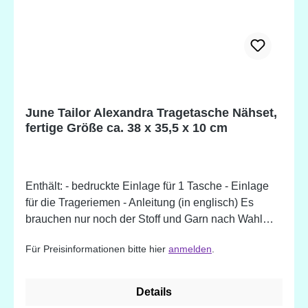
June Tailor Alexandra Tragetasche Nähset,
fertige Größe ca. 38 x 35,5 x 10 cm
Enthält: - bedruckte Einlage für 1 Tasche - Einlage
für die Trageriemen - Anleitung (in englisch) Es
brauchen nur noch der Stoff und Garn nach Wahl
dazugefügt werden. Mit der angewendeten "Nähen-
Für Preisinformationen bitte hier
anmelden
.
nach-Zahlen"-Methode kommen auch Quilt- und
Nähanfänger zu einem perfekten Ergebnis.
Details