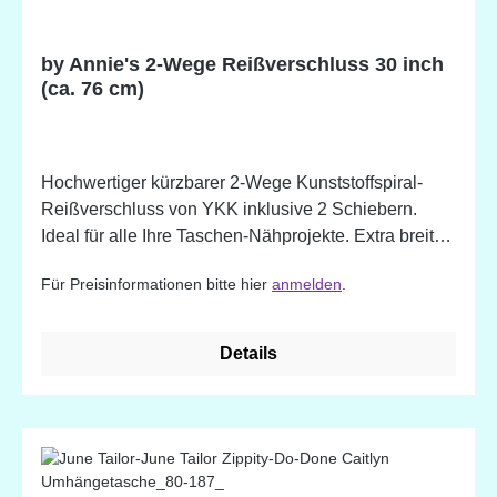
by Annie's 2-Wege Reißverschluss 30 inch
(ca. 76 cm)
Hochwertiger kürzbarer 2-Wege Kunststoffspiral-
Reißverschluss von YKK inklusive 2 Schiebern.
Ideal für alle Ihre Taschen-Nähprojekte. Extra breit
(ca. 3,2 cm), aber dennoch schön weich und flexibel,
Für Preisinformationen bitte hier
anmelden
.
um das Einnähen zu erleichtern. Die stabile
Kunststoffspirale hält auch bei häufigem Gebrauch.
Die extra langen Schieber erleichtern das Öffnen.
Details
Farblich passend zu den by Annie's Netzstoffen!