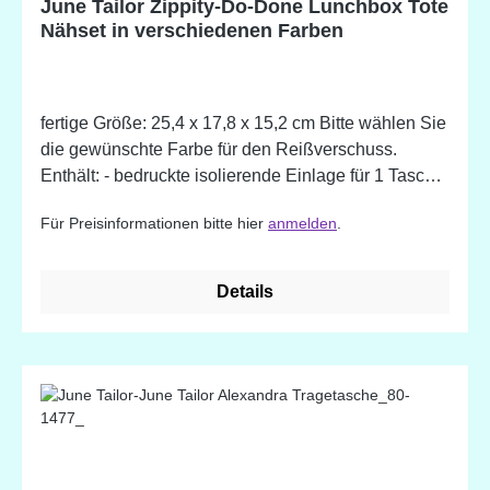
June Tailor Zippity-Do-Done Lunchbox Tote
Nähset in verschiedenen Farben
fertige Größe: 25,4 x 17,8 x 15,2 cm Bitte wählen Sie
die gewünschte Farbe für den Reißverschuss.
Enthält: - bedruckte isolierende Einlage für 1 Tasche
- 1 Zippity-Do-Done Reißverschluss (voreingenäht) -
Für Preisinformationen bitte hier
anmelden
.
Einlage für Tragegriffe - Plastikeinlage für
zusätzliche Stabilität - Anleitung (in englisch) Es
brauchen nur noch der Stoff und Garn nach Wahl
Details
dazugefügt werden. Mit der angewendeten "Nähen-
nach-Zahlen"-Methode kommen auch Quilt- und
Nähanfänger zu einem perfekten Ergebnis. Das
Einnähen vom Reißverschluss wird zum Kinderspiel
mit den voreingenähten Zippity-Do-Done
Reißverschlüssen von June Tailor!