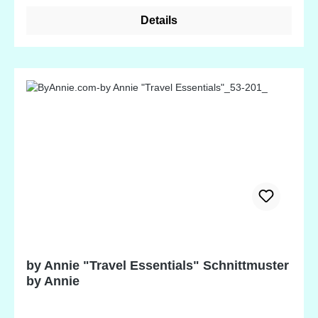
inch (ca. 2,5 cm) - 2 D-Ringe 1/2 inch (ca. 1,3 cm) - 1
Details
Schiebeschnalle/Leiterschnalle 1 inch (ca. 2,5 cm)
Mit der angewendeten "Nähen-nach-Zahlen"-
Methode kommen auch Quilt- und Nähanfänger zu
einem perfekten Ergebnis. Das Einnähen vom
Reißverschluss wird zum Kinderspiel mit den
voreingenähten Zippity-Do-Done Reißverschlüssen
von June Tailor!
by Annie "Travel Essentials" Schnittmuster
by Annie