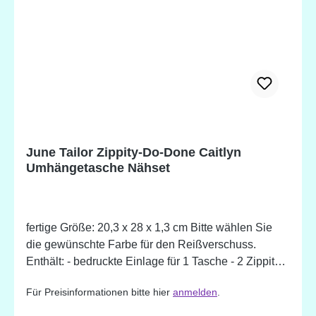
June Tailor Zippity-Do-Done Caitlyn
Umhängetasche Nähset
fertige Größe: 20,3 x 28 x 1,3 cm Bitte wählen Sie
die gewünschte Farbe für den Reißverschuss.
Enthält: - bedruckte Einlage für 1 Tasche - 2 Zippity-
Do-Done Reißverschlüsse (voreingenäht) -
Für Preisinformationen bitte hier
anmelden
.
Anleitung (in englisch) Sie benötigen zusätzlich: -
Stoff nach Wahl - Garn nach Wahl - 2 Karabiner 1