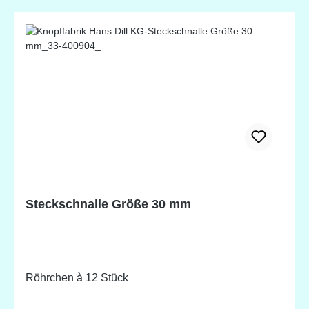
Taschen. Das Gummiband ist 50 yards lang (ca. 45,7
m) und 20mm breit. Nylon! Farblich passend zu den
by Annie's Netzstoffen und Reißverschlüssen! In 14
verschiedenen Farben erhältlich!
Steckschnalle Größe 30 mm
Röhrchen à 12 Stück