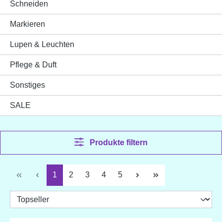
Schneiden
Markieren
Lupen & Leuchten
Pflege & Duft
Sonstiges
SALE
Produkte filtern
Seite
Seite
Seite
Seite
Seite
1
2
3
4
5