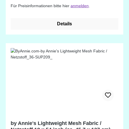
Super geeignet für Hoodies, Turnbeutel und Jacken
Für Preisinformationen bitte hier
anmelden
.
oder einfach als Deko. Waschbar bis 30°C.
Details
by Annie's Lightweight Mesh Fabric /