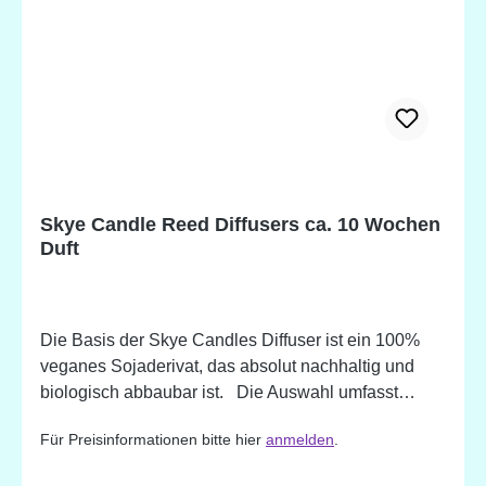
Skye Candle Reed Diffusers ca. 10 Wochen
Duft
Die Basis der Skye Candles Diffuser ist ein 100%
veganes Sojaderivat, das absolut nachhaltig und
biologisch abbaubar ist. Die Auswahl umfasst
folgende Düfte: Vanilla & Fig (Vanille & Feige)
Für Preisinformationen bitte hier
anmelden
.
Bohemian Rose Frankincense & Myrrh (Weihrauch
& Myrrhe) Oriental Lily (Orientalische Lilie = Rose,