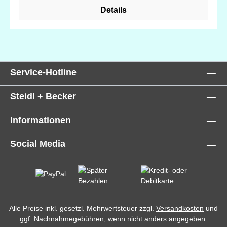
Mandarine & Bergamotte) Sleep Sensation
Details
(Schlafgefühl = Lavendel, Teebaum & Grapefruit)
Lavender (Lavendel) Lemongrass (Zitronengras)
Juniper (Wacholder)
Service-Hotline
Steidl + Becker
Informationen
Social Media
Alle Preise inkl. gesetzl. Mehrwertsteuer zzgl.
Versandkosten
und
ggf. Nachnahmegebühren, wenn nicht anders angegeben.