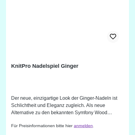
WOCHEN
KnitPro Nadelspiel Ginger
Der neue, einzigartige Look der Ginger-Nadeln ist
Schlichtheit und Eleganz zugleich. Als neue
Alternative zu den bekannten Symfony Wood
Nadeln bietet es die gleichen Vorteile: Sie sind leicht
Für Preisinformationen bitte hier
anmelden
.
und dennoch außergewöhnlich stark und langlebig.
Perfekte Spitzen die sich gleichmäßig verjüngen,