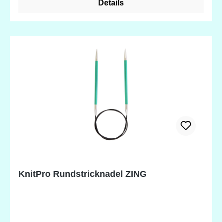
Details
stundenlanges Stricken ohne die Hände zu
ermüden! DIE LÄNGEN 60 CM UND 80 CM SIND
LAGERWARE. DER REST IST KEINE
LAGERWARE - NUR AUF BESTELLUNG
ERHÄLTLICH! LIEFERZEIT CA. 2-3 WOCHEN
KnitPro Rundstricknadel ZING