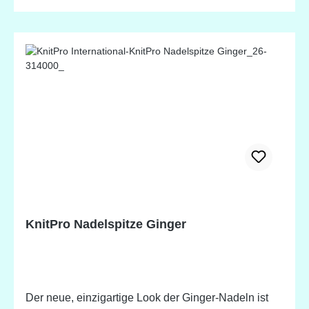
zu hemmen und ermöglichen stundenlanges
Stricken ohne die Hände zu ermüden! Einfach zu
benutzen und ideal für Anfänger! Länge der
Nadelspitzen inklusive der Metallverbindungen/-
gewinde: kurz: ca. 10cm lang: ca. 13cm
KnitPro Nadelspitze Ginger
Der neue, einzigartige Look der Ginger-Nadeln ist