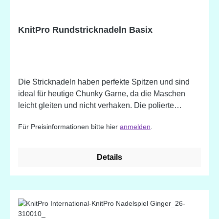
KnitPro Rundstricknadeln Basix
Die Stricknadeln haben perfekte Spitzen und sind
ideal für heutige Chunky Garne, da die Maschen
leicht gleiten und nicht verhaken. Die polierte
Holzoberfläche harmoniert mühelos mit jeder Art von
Für Preisinformationen bitte hier
anmelden
.
Garn ohne den Strickrhythmus zu hemmen. Sie sind
jetzt auch bis zur Jumbogröße von 25mm (US 50)
erhältlich. Basix tricknadeln ermöglichen
Details
stundenlanges Stricken ohne die Hände zu ermüden
und liegen warm und leicht in der Hand. DIE
LÄNGEN 60 CM UND 80 CM SIND LAGERWARE.
DER REST IST KEINE LAGERWARE - NUR AUF
BESTELLUNG ERHÄLTLICH! LIEFERZEIT CA. 2-3