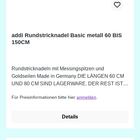
ermüden! Einfach zu benutzen und ideal für
Anfänger! Nutzen Sie folgende Nadelspitzen: lang
(normal) ab 60 cm Länge kurz für 40 - 50 cm Länge
Mini für 27 - 30 cm Länge
addi Rundstricknadel Basic metall 60 BIS
150CM
Rundstricknadeln mit Messingspitzen und
Goldseilen Made in Germany DIE LÄNGEN 60 CM
UND 80 CM SIND LAGERWARE. DER REST IST
KEINE LAGERWARE - NUR AUF BESTELLUNG
Für Preisinformationen bitte hier
anmelden
.
ERHÄLTLICH! LIEFERZEIT CA. 2-3 WOCHEN
Details