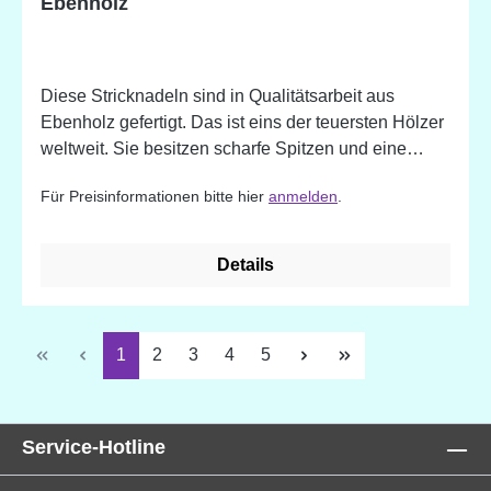
Ebenholz
Diese Stricknadeln sind in Qualitätsarbeit aus
Ebenholz gefertigt. Das ist eins der teuersten Hölzer
weltweit. Sie besitzen scharfe Spitzen und eine
samtweiche Oberfläche.
Für Preisinformationen bitte hier
anmelden
.
Details
Seite
Seite
Seite
Seite
Seite
1
2
3
4
5
Service-Hotline