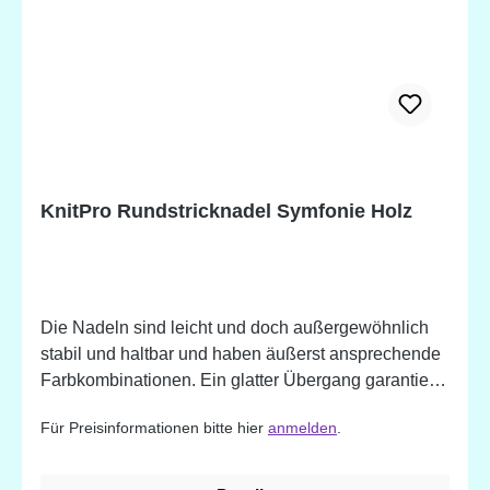
KnitPro Rundstricknadel Symfonie Holz
Die Nadeln sind leicht und doch außergewöhnlich
stabil und haltbar und haben äußerst ansprechende
Farbkombinationen. Ein glatter Übergang garantiert
das sanfte Abgleiten der Maschen ohne verhaken.
Für Preisinformationen bitte hier
anmelden
.
Die polierte, warme Holzoberfläche harmoniert
mühelos mit jeder Art von Garn ohne den
Strickrhythmus zu hemmen und ermöglichen