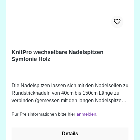
KnitPro wechselbare Nadelspitzen
Symfonie Holz
Die Nadelspitzen lassen sich mit den Nadelseilen zu
Rundstricknadeln von 40cm bis 150cm Länge zu
verbinden (gemessen mit den langen Nadelspitzen).
Die Nadeln haben äußerst ansprechende
Für Preisinformationen bitte hier
anmelden
.
Farbkombinationen, sind leicht und doch
außergewöhnlich stabil und haltbar. Die perfekten,
makellos schmal zulaufenden Spitzen sind ideal für
Details
jedes Garn und alle Projekte ohne den Strickrythmus