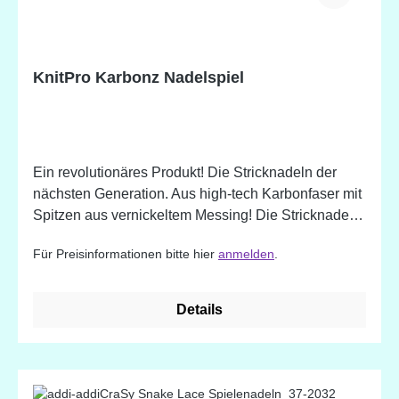
KnitPro Karbonz Nadelspiel
Ein revolutionäres Produkt! Die Stricknadeln der
nächsten Generation. Aus high-tech Karbonfaser mit
Spitzen aus vernickeltem Messing! Die Stricknadeln
sind äußerst bruchfest, leicht und sehr flexibel. Die
Für Preisinformationen bitte hier
anmelden
.
Oberfläche aus Karbonfaser lässt die Maschen
mühelos über die Nadel gleiten und die glänzenden,
glatten Messingenden verjüngen sich gleichmäßig
Details
zu makellosen Spitzen, ideal für jede Art von Garn
und jedes Projekt, z.B. Lace- und Sockenstricken. In
den Größen 1 und 1,25mm ohne Messingspitze!