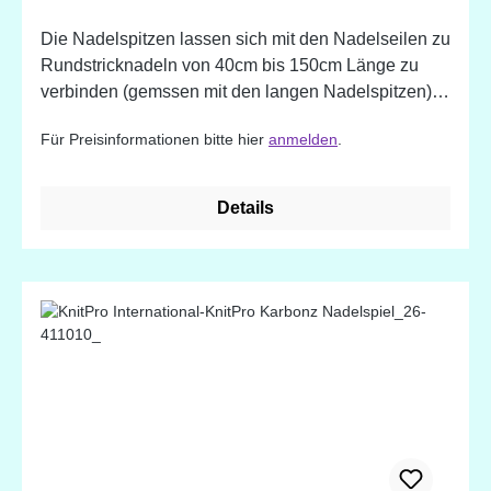
Die Nadelspitzen lassen sich mit den Nadelseilen zu
Rundstricknadeln von 40cm bis 150cm Länge zu
verbinden (gemssen mit den langen Nadelspitzen).
KnitPro Basix Nadeln haben perfekte Spitzen und
Für Preisinformationen bitte hier
anmelden
.
lassen die Maschen leicht gleiten. Die polierte
Holzoberfläche harmoniert mühelos mit jeder Art von
Garn ohne den Strickrhythmus zu hemmen. Basix
Details
Stricknadeln ermöglichen stundenlanges Stricken
ohne die Hände zu ermüden und liegen warm und
leicht in der Hand.