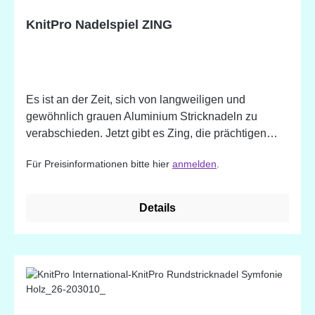
KnitPro Nadelspiel ZING
Es ist an der Zeit, sich von langweiligen und
gewöhnlich grauen Aluminium Stricknadeln zu
verabschieden. Jetzt gibt es Zing, die prächtigen
Aluminiumnadeln von KnitPro. Leuchtende und
Für Preisinformationen bitte hier
anmelden
.
lebendige Farben, einfach toll! - Nadeln aus
Leichtmetall - Die Nadeln haben äußerst
ansprechende Farbkombinationen - die
Details
verschiedenen Durchmesser sind in verschiedenen
Farben eloxiert - silberne Nadelspitzen - Glatte und
glänzende Oberfläche - Perfektes Design für
anspruchsvolle Strickerinnen