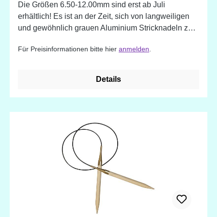
Die Größen 6.50-12.00mm sind erst ab Juli
erhältlich! Es ist an der Zeit, sich von langweiligen
und gewöhnlich grauen Aluminium Stricknadeln zu
verabschieden. Jetzt gibt es Zing, die prächtigen
Für Preisinformationen bitte hier
anmelden
.
Aluminiumnadeln von KnitPro. Leuchtende und
lebendige Farben, einfach toll! - Nadeln aus
Leichtmetall - Die Nadeln haben eine äußerst
Details
ansprechende Farbkombinationen - die
verschiedenen Durchmesser sind in verschiedenen
Farben eloxiert - silberne Nadelspitzen - Glatte und
glänzende Oberfläche - Perfektes Design für
anspruchsvolle Strickerinnen