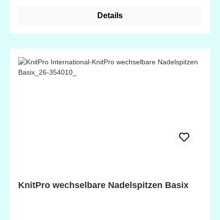
sind ideal für alle Garne und jedes Projekt.
Details
Hergestellt aus FSC-zertifiziertem Holz stellen alle
Ginger Nadeln von KnitPro sicher, dass alle Nadeln
aus nachhaltigen Quellen stammen.
KnitPro wechselbare Nadelspitzen Basix