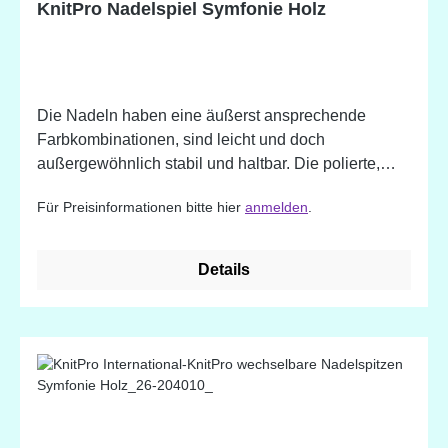
KnitPro Nadelspiel Symfonie Holz
Die Nadeln haben eine äußerst ansprechende
Farbkombinationen, sind leicht und doch
außergewöhnlich stabil und haltbar. Die polierte,
warme Holzoberfläche harmoniert mühelos mit jeder
Für Preisinformationen bitte hier
anmelden
.
Art von Garn ohne den Strickrhythmus zu hemmen
und ermöglicht stundenlanges Stricken ohne die
Hände zu ermüden!
Details