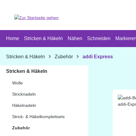
 Hauptinhalt springen
Zur Suche springen
Zur Hauptnavigation springen
Home
Stricken & Häkeln
Nähen
Schneiden
Markiere
Stricken & Häkeln
Zubehör
addi Express
Stricken & Häkeln
Wolle
Stricknadeln
Häkelnadeln
Strick- & Häkelkomplettsets
Zubehör