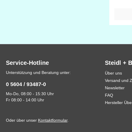
Strickmaschin
extra di
trotz kl
Durchdac
ausgesta
Gebrauc
großen S
Service-Hotline
Steidl + 
Unterstützung und Beratung unter:
Über uns
Versand und 
0 5604 / 93487-0
Newsletter
Mo-Do, 08:00 - 15:30 Uhr
FAQ
Fr 08:00 - 14:00 Uhr
Hersteller Übe
Oder über unser
Kontaktformular
.