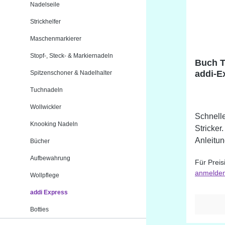
Nadelseile
Strickhelfer
Maschenmarkierer
Stopf-, Steck- & Markiernadeln
Buch T
addi-E
Spitzenschoner & Nadelhalter
Tuchnadeln
Wollwickler
Schnelle
Knooking Nadeln
Stricker
Anleitu
Bücher
Nachstri
Aufbewahrung
Für Preis
anmelde
Wollpflege
addi Express
Botties