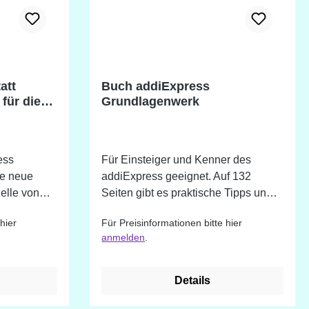
att
Buch addiExpress
für die
Grundlagenwerk
e
ess
Für Einsteiger und Kenner des
le neue
addiExpress geeignet. Auf 132
elle von
Seiten gibt es praktische Tipps und
zen und
Inspirationen zur Arbeit mit dem
hier
Für Preisinformationen bitte hier
eko - alle
addiExpress und der addiExpress
anmelden
.
ekurbelt.
Kingsize.
e Krugmann
usive
Details