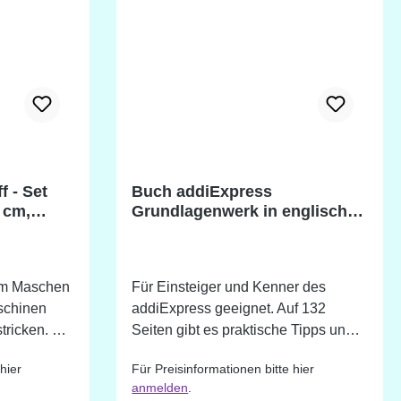
35cm Durchmesser bzw. Flachstrick-
Breite ca. 45cm. Der Artikel enthält
die Maschine, die Tischbefestigung,
addiExpress Stopper, addiExpress
Ersatznadeln
f - Set
Buch addiExpress
 cm,
Grundlagenwerk in englischer
Sprache
um Maschen
Für Einsteiger und Kenner des
schinen
addiExpress geeignet. Auf 132
ricken. Die
Seiten gibt es praktische Tipps und
asst genau
Inspirationen zur Arbeit mit dem
hier
Für Preisinformationen bitte hier
ngen der
addiExpress und der addiExpress
anmelden
.
Kingsize.