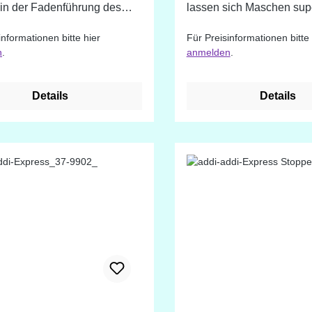
 in der Fadenführung des
lassen sich Maschen supe
ress bzw. addiExpress
auf- und abheben.
informationen bitte hier
Für Preisinformationen bitte 
 fixieren - Sie brauchen das
n
.
anmelden
.
Garn nicht mehr festhalten.
Details
Details