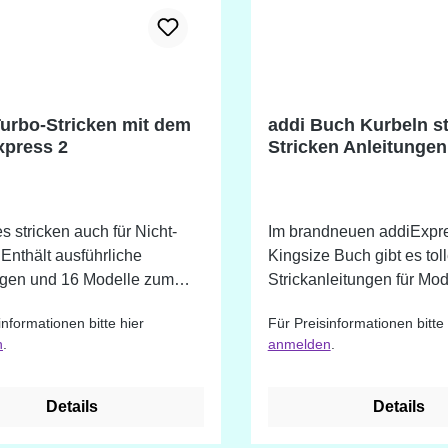
urbo-Stricken mit dem
addi Buch Kurbeln st
xpress 2
Stricken Anleitungen 
addiExpress Kingsiz
Strickmaschine
s stricken auch für Nicht-
Im brandneuen addiExpr
. Enthält ausführliche
Kingsize Buch gibt es tol
ngen und 16 Modelle zum
Strickanleitungen für Mod
cken.
der Strickjacke über Müt
informationen bitte hier
Für Preisinformationen bitte 
Schals bis hin zu Home-D
n
.
anmelden
.
aus der Strickmaschine g
Die Strickdesignerin Ut
hat 31 wundervolle, exkl
Details
Details
Modelle entworfen. Von
Sommerpullovern über