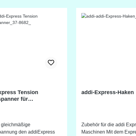
Kinderzimmerteppiche bis
Home-Dekoration ist für 
addiExpress Kingsize Fa
dabei.
xpress Tension
addi-Express-Haken
panner für
press, 2 Stück
e gleichmäßige
Zubehör für die addi Exp
annung den addiExpress
Maschinen Mit dem Express-Haken