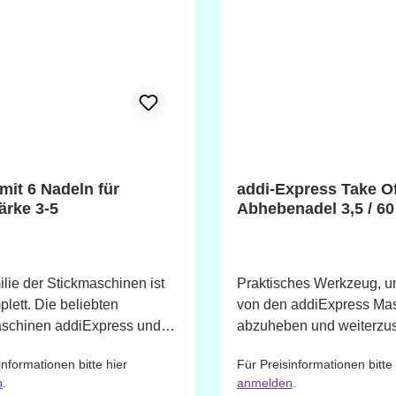
ck-Artikel mit ca. 10-15cm
ser bzw. Flachstrick-Breite
.
addi-Express Take Of
ärke 3-5
Abhebenadel 3,5 / 60
Aluminium eloxiert
lie der Stickmaschinen ist
Praktisches Werkzeug, 
lett. Die beliebten
von den addiExpress Ma
aschinen addiExpress und
abzuheben und weiterzust
ress Kingsize haben
gebogene Lace-Spitze p
informationen bitte hier
Für Preisinformationen bitte 
bekommen - das addiEi.
zwischen die Nadelführu
n
.
anmelden
.
fessionelle kleine
Maschinen. Im Lieferumfang