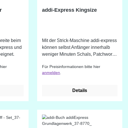
r
addi-Express Kingsize
reite beim
Mit der Strick-Maschine addi-express
Express und
können selbst Anfänger innerhalb
eignet.
weniger Minuten Schals, Patchwork-
Pullover und -Westen, Stulpen und
hier
Für Preisinformationen bitte hier
Kleinartikel stricken: einfach das
anmelden
.
Garn einmal in die Runde gelegt und
an der Kurbel drehen - fertig! Der
addi-Express kann mit wenigen
Details
Handgriffen befestigt werden und
gewährleistet so einen sicheren
Stand. er ist zusätzlich mit einem
Reihenzähler ausgestattet. Mit 46
Nadeln für Rundstrick-Artikel mit ca.