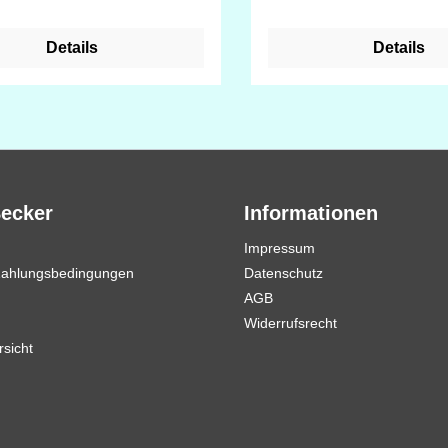
e mit 6 Nadeln für
enthalten: addiClick Nadelspitze
cke Strickkordeln. Strickspaß
gebogen (3,5 mm/ 8 cm) addiClick
Details
Details
einer Größe und das überall.
HeartStopper addiClick SOS-Seil mit
ht bis ins Detail und
Schlitz (60 cm)
ttet mit einer präzisen Foto-
hsanweisung macht es
paß, damit zu arbeiten.
Becker
Informationen
Impressum
Zahlungsbedingungen
Datenschutz
AGB
Widerrufsrecht
rsicht