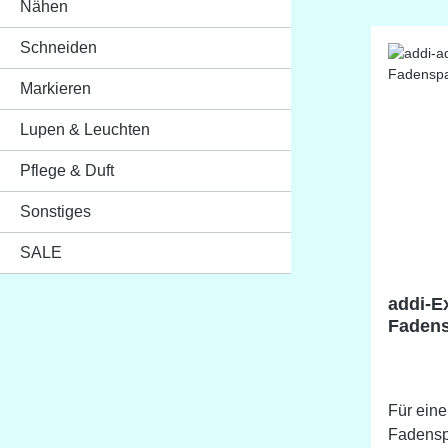
Nähen
Schneiden
Markieren
Lupen & Leuchten
Pflege & Duft
Sonstiges
SALE
addi-E
Fadens
addiEx
Für ein
Fadensp