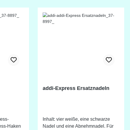
 hin zu
jeden
n etwas
addi-Express Ersatznadeln
ress-
Inhalt: vier weiße, eine schwarze
Nadel und eine Abnehmnadel. Für