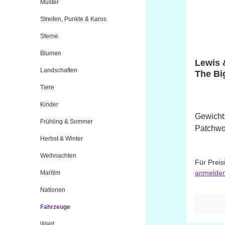
Muster
Streifen, Punkte & Karos
Sterne
Blumen
Lewis 
Landschaften
The Bi
breit,
Tiere
Kinder
Gewicht: ca.
Frühling & Sommer
Patchwo
Herbst & Winter
Weihnachten
Für Preis
anmelde
Maritim
Nationen
Fahrzeuge
Wald