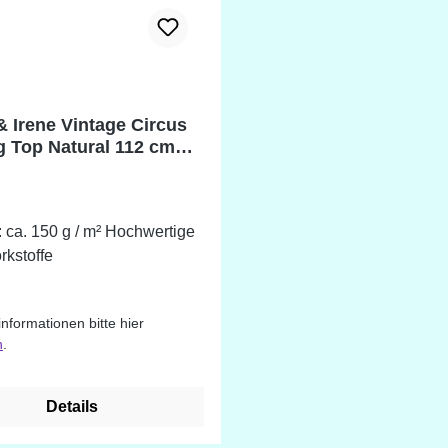
& Irene Vintage Circus
g Top Natural 112 cm
 100% Baumwolle
 150 g / m² Hochwertige
rkstoffe
informationen bitte hier
n
.
Details