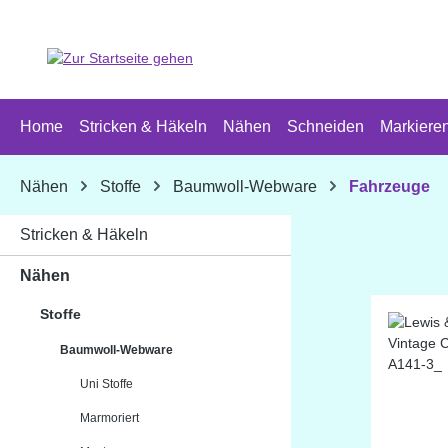
 Hauptinhalt springen
Zur Suche springen
Zur Hauptnavigation springen
Home
Stricken & Häkeln
Nähen
Schneiden
Markiere
Nähen
Stoffe
Baumwoll-Webware
Fahrzeuge
Stricken & Häkeln
Nähen
Stoffe
Baumwoll-Webware
Uni Stoffe
Marmoriert