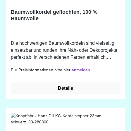
Baumwollkordel geflochten, 100 %
Baumwolle
Die hochwertigen Baumwollkordeln sind vielseitig
einsetzbar und runden Ihre Näh- oder Dekoprojekte
perfekt ab. In verschiedenen Farben erhältlich.
Super geeignet für Hoodies, Turnbeutel und Jacken
Für Preisinformationen bitte hier
anmelden
.
oder einfach als Deko. Waschbar bis 30°C.
Details