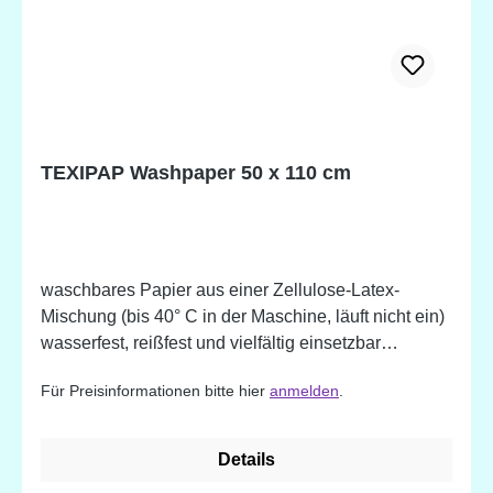
TEXIPAP Washpaper 50 x 110 cm
waschbares Papier aus einer Zellulose-Latex-
Mischung (bis 40° C in der Maschine, läuft nicht ein)
wasserfest, reißfest und vielfältig einsetzbar
Papierstärke: 0,55 mm Mit diesem Material sind der
Für Preisinformationen bitte hier
anmelden
.
Kreativität keine Grenzen gesetzt. Das Papier kann
wunderbar vernäht oder geklebt und nach Lust und
Laune verziert werden. So macht Handarbeiten
Details
Spaß. Nach dem Waschen erhält das TEXIPAP eine