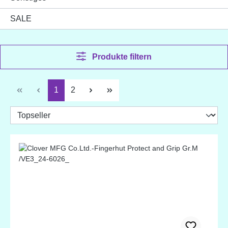
SALE
Produkte filtern
Seite
Seite
1
2