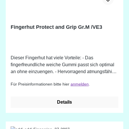
Fingerhut Protect and Grip Gr.M /VE3
Dieser Fingerhut hat viele Vorteile: - Das
fingerfreundliche weiche Gummi passt sich optimal
an ohne einzuengen. - Hervorragend atmungsfähig
dank der einzigartig gewellten Form. - 50 - 80 %
Für Preisinformationen bitte hier
anmelden
.
leichter als ein Fingerhut komplett aus Metall -
Genoppte Metallkappe, durch die gefahrlos fest
gedrückt werden kann. Erhältlich in 3 verschiedenen
Details
Größen.