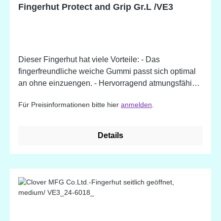
Fingerhut Protect and Grip Gr.L /VE3
Dieser Fingerhut hat viele Vorteile: - Das
fingerfreundliche weiche Gummi passt sich optimal
an ohne einzuengen. - Hervorragend atmungsfähig
dank der einzigartig gewellten Form. - 50 - 80 %
Für Preisinformationen bitte hier
anmelden
.
leichter als ein Fingerhut komplett aus Metall -
Genoppte Metallkappe, durch die gefahrlos fest
gedrückt werden kann. Erhältlich in 3 verschiedenen
Details
Größen.