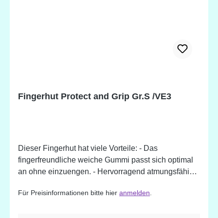
Fingerhut Protect and Grip Gr.S /VE3
Dieser Fingerhut hat viele Vorteile: - Das
fingerfreundliche weiche Gummi passt sich optimal
an ohne einzuengen. - Hervorragend atmungsfähig
dank der einzigartig gewellten Form. - 50 - 80 %
Für Preisinformationen bitte hier
anmelden
.
leichter als ein Fingerhut komplett aus Metall -
Genoppte Metallkappe, durch die gefahrlos fest