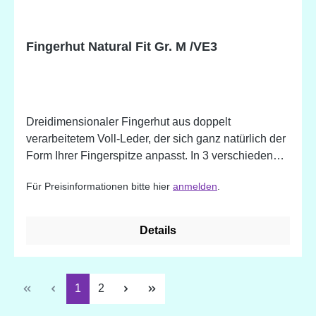
Fingerhut Natural Fit Gr. M /VE3
Dreidimensionaler Fingerhut aus doppelt
verarbeitetem Voll-Leder, der sich ganz natürlich der
Form Ihrer Fingerspitze anpasst. In 3 verschiedenen
Größen erhältlich. Durchmesser ca. 16,0 mm
Für Preisinformationen bitte hier
anmelden
.
Details
Seite
Seite
1
2