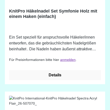
KnitPro Häkelnadel Set Symfonie Holz mit
einem Haken (einfach)
Ein Set speziell für anspruchsvolle Häkeler/innen
entworfen, das die gebräuchlichsten Nadelgrößen
beinhaltet . Die Nadeln haben äußerst attraktive
Farbkombinationen und sind aus leichtem und
Für Preisinformationen bitte hier
anmelden
.
strapazierfähigen Holz. Die polierte Holzoberfläche
gewährleistet müheloses Gleiten verschiedenster
Garne. Bei allen Häkelnadeln verhindern spezielle
Details
Rillen das Abrutschen der Maschen von der Nadel.
Inhalt des Sets 3.50, 4.50, 5.00, 6.00, 8.00 mm Die
Lieferung erfolgt in einer lilafarbenen Stofftasche.