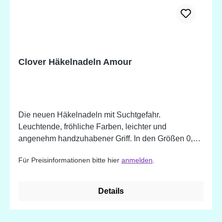
Clover Häkelnadeln Amour
Die neuen Häkelnadeln mit Suchtgefahr.
Leuchtende, fröhliche Farben, leichter und
angenehm handzuhabener Griff. In den Größen 0,6
bis 6,0mm mit Stahlhaken und in den Größen 6,50
Für Preisinformationen bitte hier
anmelden
.
bis 15,00mm mit Kunststoffhaken.
Details