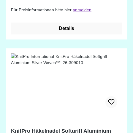
Farbe eloxiert. Durch die Oberflächenveredelung
Für Preisinformationen bitte hier
anmelden
.
entsteht eine glatte und glänzende Oberfläche -
perfektes Design für anspruchsvolle HäklerInnen.
Details
KnitPro Häkelnadel Softgriff Aluminium