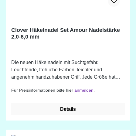
Clover Häkelnadel Set Amour Nadelstärke
2,0-6,0 mm
Die neuen Häkelnadeln mit Suchtgefahr.
Leuchtende, fröhliche Farben, leichter und
angenehm handzuhabener Griff. Jede Größe hat
einen andersfarbigen Griff. Set enthält die Größen
Für Preisinformationen bitte hier
anmelden
.
2.0 / 2.5 / 3.0 / 3.5 /4.0 / 4.5 / 5.0 / 5.5 / 6.0mm
Details