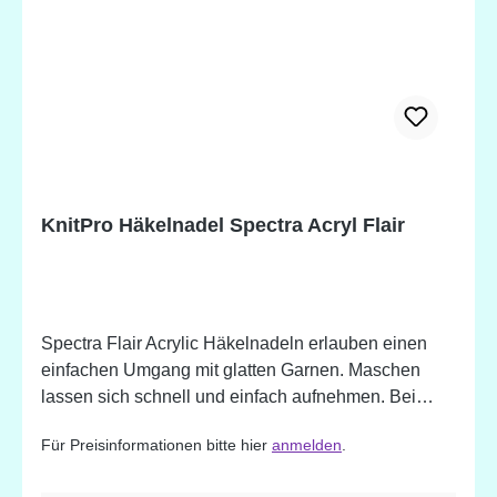
KnitPro Häkelnadel Spectra Acryl Flair
Spectra Flair Acrylic Häkelnadeln erlauben einen
einfachen Umgang mit glatten Garnen. Maschen
lassen sich schnell und einfach aufnehmen. Bei
allen Häkelnadeln verhindern spezielle Rillen das
Für Preisinformationen bitte hier
anmelden
.
Abrutschen der Maschen von der Nadel. Die
Häkelnadeln sind leicht, glatt und flexibel, und doch