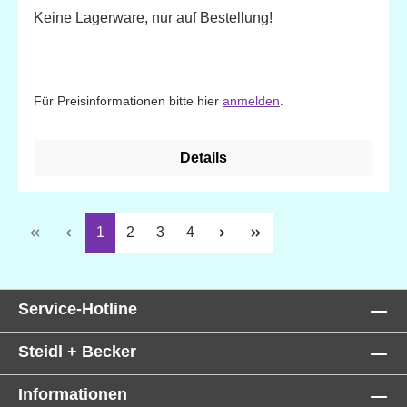
Keine Lagerware, nur auf Bestellung!
Für Preisinformationen bitte hier
anmelden
.
Details
Seite
Seite
Seite
Seite
1
2
3
4
Service-Hotline
Steidl + Becker
Informationen