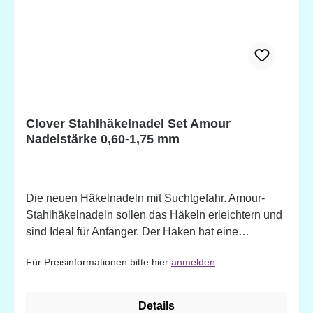
Clover Stahlhäkelnadel Set Amour
Nadelstärke 0,60-1,75 mm
Die neuen Häkelnadeln mit Suchtgefahr. Amour-
Stahlhäkelnadeln sollen das Häkeln erleichtern und
sind Ideal für Anfänger. Der Haken hat eine
besonders benutzerfreundliche Form und hält die
Für Preisinformationen bitte hier
anmelden
.
Stiche gleichmäßig. Der Griff schmiegt sich perfekt in
Ihre Hand. Set beinhaltet 7 Größen: 1.75mm,
1.50mm, 1.25mm, 1.00mm, 0.90 mm, 0.75mm und
Details