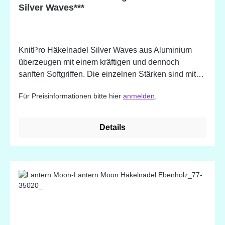
Silver Waves***
KnitPro Häkelnadel Silver Waves aus Aluminium
überzeugen mit einem kräftigen und dennoch
sanften Softgriffen. Die einzelnen Stärken sind mit
unterschiedlich farblichen Griffen codiert. Die
Für Preisinformationen bitte hier
anmelden
.
Häkelnadeln bestehen aus einer glatten,
silberfarbenen Oberfläche.
Details