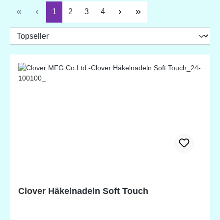
Seite
Seite
Seite
Seite
1
2
3
4
Clover Häkelnadeln Soft Touch