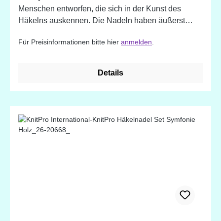
Menschen entworfen, die sich in der Kunst des
Häkelns auskennen. Die Nadeln haben äußerst
attraktive Farbkombinationen, sind aus leichten und
Für Preisinformationen bitte hier
anmelden
.
strapazierfähigen Holz und liegen warm und leicht in
der Hand. Bei allen Häkelnadeln verhindern
spezielle Rillen das Abrutschen der Maschen von
Details
der Nadel. Die polierte Holzoberfläche gewährleistet
müheloses Gleiten verschiedenster Garne.