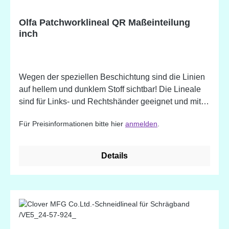
Olfa Patchworklineal QR Maßeinteilung
inch
Wegen der speziellen Beschichtung sind die Linien
auf hellem und dunklem Stoff sichtbar! Die Lineale
sind für Links- und Rechtshänder geeignet und mit
rutschfester Oberfläche für sicheres Schneiden
Für Preisinformationen bitte hier
anmelden
.
ausgestattet. Quiltlineal mit inch-Einteilung in
verschiedenen Größen.
Details