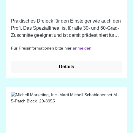
VE3
Praktisches Dreieck für den Einsteiger wie auch den
Profi. Das Speziallineal ist für alle 30- und 60-Grad-
Zuschnitte geeignet und ist damit prädestiniert für
viele Patchworkarbeiten. Aus robustem Kunststoff
Für Preisinformationen bitte hier
anmelden
.
gefertigt, ist es eine unverzichtbare Hilfe beim
schneiden von Dreiecken, halben Dreiecken,
Rauten, Trapezen oder Hexagonen. Erhältlich ist
Details
das Lineal mit Inch- und cm-Raster.