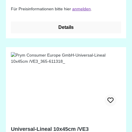
benötigt. Die Lineale sind in 2 verschiedenen
Für Preisinformationen bitte hier
anmelden
.
Größen erhältlich.
Details
Universal-Lineal 10x45cm /VE3