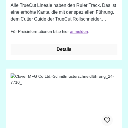
Alle TrueCut Lineale haben den Ruler Track. Das ist
eine erhöhte Kante, die mit der speziellen Führung,
dem Cutter Guide der TrueCut Rollschneider,
ineinander greift. Das ermöglicht gerade und vor
Für Preisinformationen bitte hier
anmelden
.
allem präzise Schnitte, da Lineal und Rollschneider
nicht verrutschen können. Mit Maßeinteilungen alle
1/8 inch-Schritte (ca. 3,2 mm) Mit
Details
Markierungslöchern, damit der Stoff durch das Lineal
markiert werden kann!