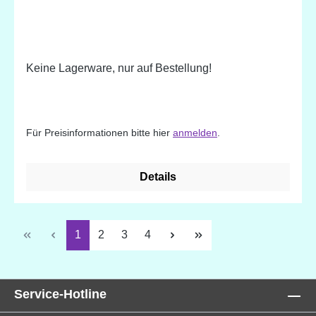
Keine Lagerware, nur auf Bestellung!
Für Preisinformationen bitte hier
anmelden
.
Details
Seite
Seite
Seite
Seite
1
2
3
4
Service-Hotline