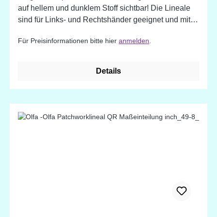
auf hellem und dunklem Stoff sichtbar! Die Lineale
sind für Links- und Rechtshänder geeignet und mit
rutschfester Oberfläche für sicheres Schneiden
Für Preisinformationen bitte hier
anmelden
.
ausgestattet. Quiltlineal mit cm-Einteilung in
verschiedenen Größen.
Details