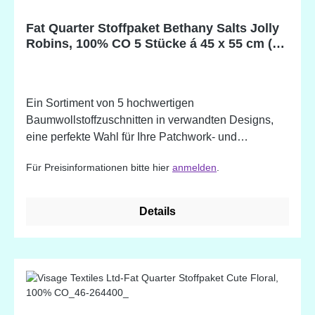
Fat Quarter Stoffpaket Bethany Salts Jolly
Robins, 100% CO 5 Stücke á 45 x 55 cm (18
x 22 inch)
Ein Sortiment von 5 hochwertigen
Baumwollstoffzuschnitten in verwandten Designs,
eine perfekte Wahl für Ihre Patchwork- und
Quiltprojekte. 100% Baumwolle. Designed in
Für Preisinformationen bitte hier
anmelden
.
England
Details