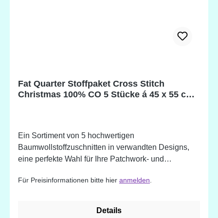
Fat Quarter Stoffpaket Cross Stitch
Christmas 100% CO 5 Stücke á 45 x 55 cm
(18 x 22 inch)
Ein Sortiment von 5 hochwertigen
Baumwollstoffzuschnitten in verwandten Designs,
eine perfekte Wahl für Ihre Patchwork- und
Quiltprojekte. 100% Baumwolle. Designed in
Für Preisinformationen bitte hier
anmelden
.
England
Details