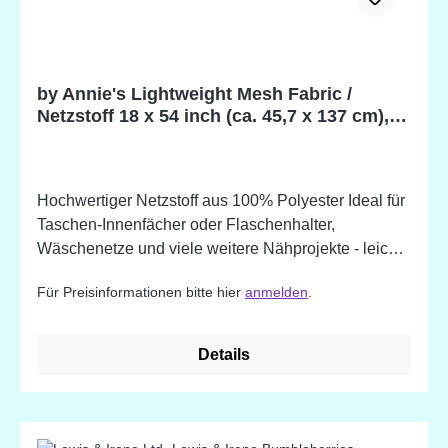
by Annie's Lightweight Mesh Fabric /
Netzstoff 18 x 54 inch (ca. 45,7 x 137 cm),
100% Polyester
Hochwertiger Netzstoff aus 100% Polyester Ideal für
Taschen-Innenfächer oder Flaschenhalter,
Wäschenetze und viele weitere Nähprojekte - leicht
dehnbar - weich und dennoch stabil - trägt an den
Für Preisinformationen bitte hier
anmelden
.
Nähten nicht auf - einfach zu nähen -
waschmaschinen- und trocknerbeständig Farblich
passend zu den by Annie's Reißverschlüssen!
Details