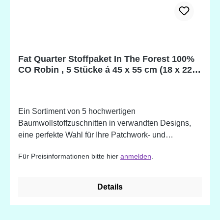
Fat Quarter Stoffpaket In The Forest 100%
CO Robin , 5 Stücke á 45 x 55 cm (18 x 22
inch)
Ein Sortiment von 5 hochwertigen
Baumwollstoffzuschnitten in verwandten Designs,
eine perfekte Wahl für Ihre Patchwork- und
Quiltprojekte. 100% Baumwolle. Designed in
Für Preisinformationen bitte hier
anmelden
.
England
Details