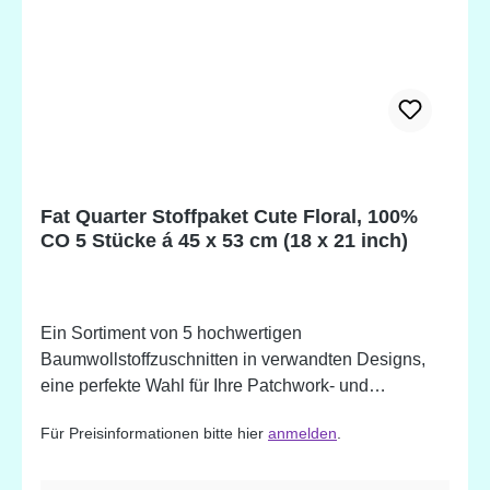
Fat Quarter Stoffpaket Cute Floral, 100%
CO 5 Stücke á 45 x 53 cm (18 x 21 inch)
Ein Sortiment von 5 hochwertigen
Baumwollstoffzuschnitten in verwandten Designs,
eine perfekte Wahl für Ihre Patchwork- und
Quiltprojekte. Erhältlich auch in vielen weiteren
Für Preisinformationen bitte hier
anmelden
.
Farben und Mustern. 100% Baumwolle. Designed in
England