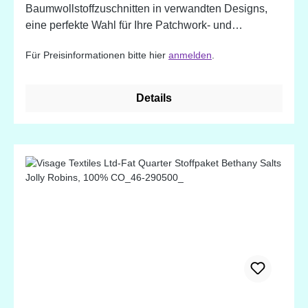
Baumwollstoffzuschnitten in verwandten Designs,
eine perfekte Wahl für Ihre Patchwork- und
Quiltprojekte. 100% Baumwolle. Designed in
Für Preisinformationen bitte hier
anmelden
.
England
Details