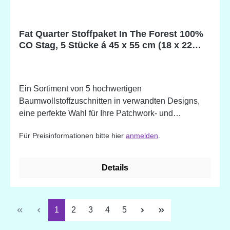
Fat Quarter Stoffpaket In The Forest 100%
CO Stag, 5 Stücke á 45 x 55 cm (18 x 22
inch)
Ein Sortiment von 5 hochwertigen
Baumwollstoffzuschnitten in verwandten Designs,
eine perfekte Wahl für Ihre Patchwork- und
Quiltprojekte. 100% Baumwolle. Designed in
Für Preisinformationen bitte hier
anmelden
.
England
Details
Seite
Seite
Seite
Seite
Seite
1
2
3
4
5