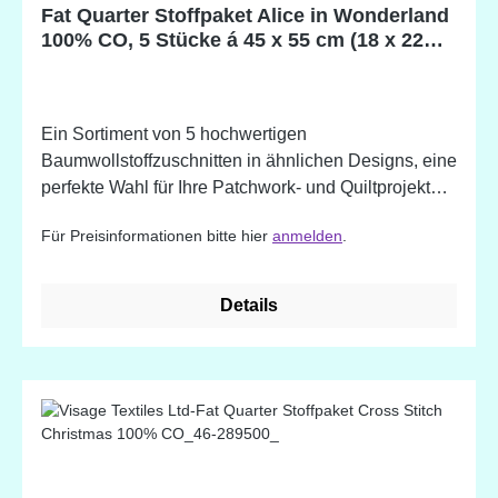
Fat Quarter Stoffpaket Alice in Wonderland
100% CO, 5 Stücke á 45 x 55 cm (18 x 22
inch)
Ein Sortiment von 5 hochwertigen
Baumwollstoffzuschnitten in ähnlichen Designs, eine
perfekte Wahl für Ihre Patchwork- und Quiltprojekte.
Erhältlich auch in vielen weiteren Farben und
Für Preisinformationen bitte hier
anmelden
.
Mustern. Designed in England
Details