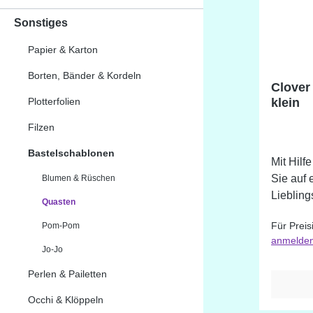
Sonstiges
Papier & Karton
Borten, Bänder & Kordeln
Clover
Plotterfolien
klein
Filzen
Bastelschablonen
Mit Hilf
Sie auf 
Blumen & Rüschen
Liebling
Quasten
etc.) Qu
Für Preis
Pom-Pom
Größen herste
anmelde
Quasten
Jo-Jo
Perlen & Pailetten
Occhi & Klöppeln