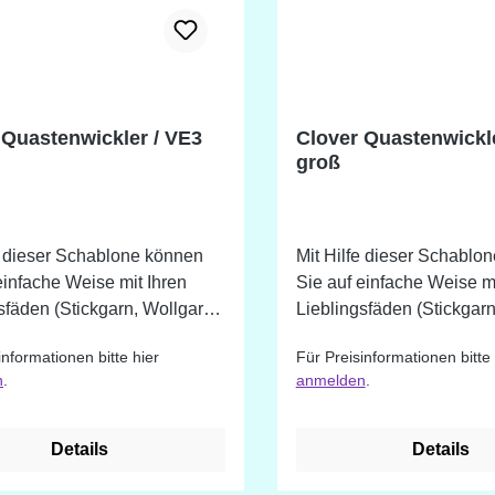
 Quastenwickler / VE3
Clover Quastenwickle
groß
e dieser Schablone können
Mit Hilfe dieser Schablo
einfache Weise mit Ihren
Sie auf einfache Weise mi
sfäden (Stickgarn, Wollgarn
Lieblingsfäden (Stickgar
asten in 3 verschiedenen
etc.) Quasten in 5 versc
informationen bitte hier
Für Preisinformationen bitte 
llen. Für folgende
Größen herstellen. Für folgende
n
.
anmelden
.
größen: ca. 3 cm ca. 4 cm
Quastengrößen: ca. 6 cm
ca. 5 cm Auch in groß erhältlich.
ca. 8 cm ca. 9 cm ca. 10 cm Auc
klein erhältlich.
Details
Details