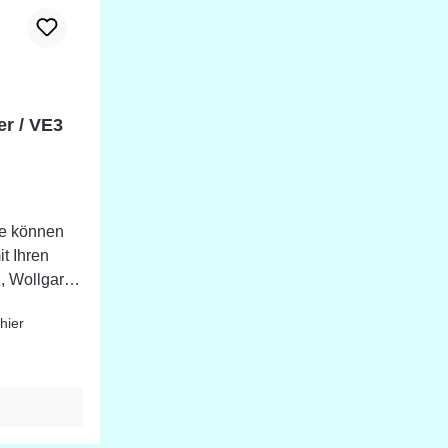
r / VE3
ne können
t Ihren
n, Wollgarn
hiedenen
hier
 ca. 7 cm
h in