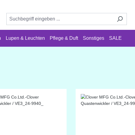
n
Lupen & Leuchten
Pflege & Duft
Sonstiges
SALE