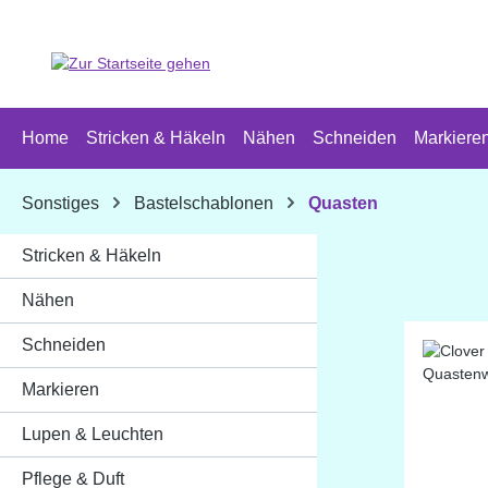
 Hauptinhalt springen
Zur Suche springen
Zur Hauptnavigation springen
Home
Stricken & Häkeln
Nähen
Schneiden
Markiere
Sonstiges
Bastelschablonen
Quasten
Stricken & Häkeln
Nähen
Schneiden
Markieren
Lupen & Leuchten
Pflege & Duft