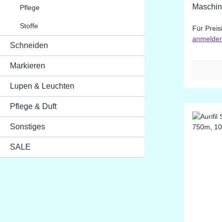
Maschinenqui
Pflege
Farben: 6732 - 6726 - 2800 - 2021 -
Stoffe
Für Preis
5004 - 2
anmelde
6736 - 2
Schneiden
Markieren
Lupen & Leuchten
Pflege & Duft
Sonstiges
SALE