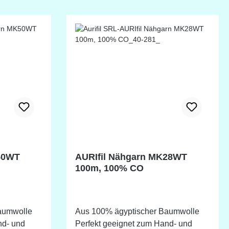
!
Farbabweichung möglich!
50WT
AURIfil Nähgarn MK28WT
100m, 100% CO
aumwolle
Aus 100% ägyptischer Baumwolle
nd- und
Perfekt geeignet zum Hand- und