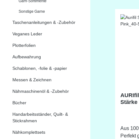
Farbabw
Garn-Sortimente
Sonstige Garne
Taschenanleitungen & -Zubehör
Veganes Leder
Plotterfolien
Aufbewahrung
Schablonen, -folie & -papier
Messen & Zeichnen
Nähmaschinenöl & -Zubehör
AURIfi
Stärke
Bücher
1300m
Handarbeitsständer, Quilt- &
Stickrahmen
Aus 100
Nähkomplettsets
Perfekt