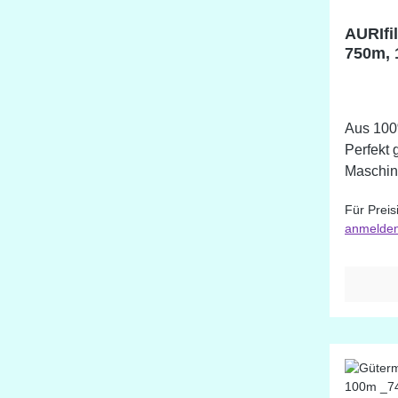
AURIfi
750m,
Aus 100
Perfekt
Maschinenqui
verschie
Für Preis
Farben d
anmelde
sind, kö
beschaffen. Du
untersch
Bildschi
Farbabw