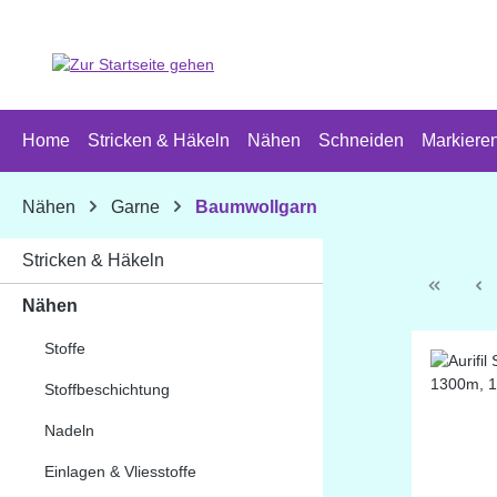
 Hauptinhalt springen
Zur Suche springen
Zur Hauptnavigation springen
Home
Stricken & Häkeln
Nähen
Schneiden
Markiere
Nähen
Garne
Baumwollgarn
Stricken & Häkeln
Nähen
Stoffe
Stoffbeschichtung
Nadeln
Einlagen & Vliesstoffe