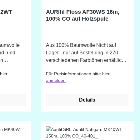
12WT
AURIfil Floss AF30WS 16m,
100% CO auf Holzspule
aumwolle
Aus 100% Baumwolle Nicht auf
nd- und
Lager - nur auf Bestellung In 270
verschiedenen Farbtönen erhältlich.
erhältlich.
Das 6-strängige Garn von Aurifil ist
hier
Für Preisinformationen bitte hier
bestellbar
auf wunderschöne Holzspulen
anmelden
.
age
gewickelt. Das Garn ist hervorragend
geeignet für Kreuzstich, Huck-
ung auf
Stickerei, Tatting, Applizieren und um
Details
Akzentnähte auf Kleidungsstücke zu
!
setzen.