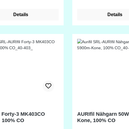
h und dehnbar, licht- und
beschaffen. Durch die
d
unterschiedliche Darstell
Details
Details
Nadelstärke: NM 60-80
Bildschirmen ist eine
Farbabweichung möglich
l Forty-3 MK403CO
AURIfil Nähgarn 50
, 100% CO
Kone, 100% CO