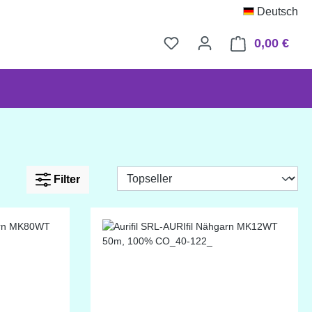
Deutsch
0,00 €
Ware
Filter