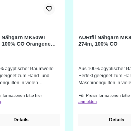
l Nähgarn MK50WT
AURIfil Nähgarn MK
, 100% CO Orangene
274m, 100% CO
% ägyptischer Baumwolle
Aus 100% ägyptischer B
 geeignet zum Hand- und
Perfekt geeignet zum Ha
lten In vielen
Maschinenquilten In vielen
denen Farbtönen erhältlich.
verschiedenen Farbtönen 
informationen bitte hier
Für Preisinformationen bitte 
ie nicht im Shop bestellbar
Farben die nicht im Shop 
n
.
anmelden
.
nnen wir auf Anfrage
sind, können wir auf Anfr
rch die
beschaffen. Durch die
iedliche Darstellung auf
unterschiedliche Darstell
Details
Details
rmen ist eine
Bildschirmen ist eine