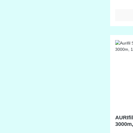
elastisc
farbecht empfohlene Nadel un
AURIfi
3000m