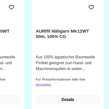
80WT
AURIfil Nähgarn MK12WT
50m, 100% CO
aumwolle
Aus 100% ägyptischer Baumwolle
nd- und
Perfekt geeignet zum Hand- und
Maschinenquilten In vielen
erhältlich.
verschiedenen Farbtönen erhältlich.
hier
Für Preisinformationen bitte hier
bestellbar
Farben die nicht im Shop bestellbar
anmelden
.
age
sind, können wir auf Anfrage
beschaffen. Durch die
ung auf
unterschiedliche Darstellung auf
Details
Bildschirmen ist eine