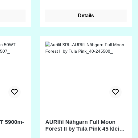
beschaffen. Durch die
ung auf
unterschiedliche Darstellung auf
Details
Bildschirmen ist eine
!
Farbabweichung möglich!
WT 5900m-
AURIfil Nähgarn Full Moon
Forest II by Tula Pink 45 kleine
Spulen