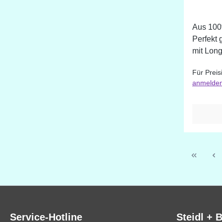
Aus 100
Perfekt 
mit Longar
verschie
Für Preis
Durch di
anmelde
Darstell
Farbabw
Service-Hotline
Steidl + 