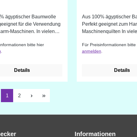
% ägyptischer Baumwolle
Aus 100% ägyptischer B
geeignet für die Verwendung
Perfekt geeignet zum Ha
m-Maschinen. In vielen
Maschinenquilten In vielen
denen Farbtönen erhältlich.
verschiedenen Farbtönen 
informationen bitte hier
Für Preisinformationen bitte 
e unterschiedliche
Farben die nicht im Shop 
n
.
anmelden
.
ung auf Bildschirmen ist eine
sind, können wir auf Anfr
eichung möglich!
beschaffen. Durch die
unterschiedliche Darstell
Details
Details
Bildschirmen ist eine
Farbabweichung möglich
Seite
Seite
1
2
Becker
Informationen