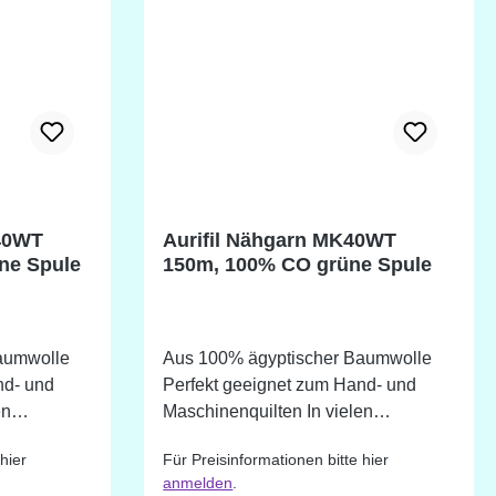
40WT
Aurifil Nähgarn MK40WT
ne Spule
150m, 100% CO grüne Spule
aumwolle
Aus 100% ägyptischer Baumwolle
nd- und
Perfekt geeignet zum Hand- und
Maschinenquilten In vielen
erhältlich.
verschiedenen Farbtönen erhältlich.
hier
Für Preisinformationen bitte hier
bestellbar
Farben die nicht im Shop bestellbar
anmelden
.
age
sind, können wir auf Anfrage