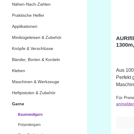
Nähen-Nach-Zahlen
Praktische Helfer
Applikationen
Minibügeleisen & Zubehör
AURIfi
1300m
Knöpfe & Verschlüsse
Spule
Bänder, Borten & Kordeln
Aus 100
Kleben
Perfekt
Maschinen & Werkzeuge
Maschinenqui
verschie
Heftpistolen & Zubehör
Für Preis
Farben d
Garne
anmelde
sind, kö
beschaffen. Du
Baumwollgarn
untersch
Polyestergarn
Bildschi