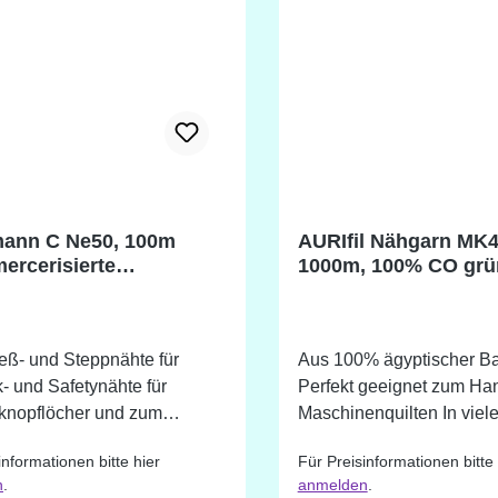
ann C Ne50, 100m
AURIfil Nähgarn MK
ercerisierte
1000m, 100% CO grü
olle
ieß- und Steppnähte für
Aus 100% ägyptischer B
- und Safetynähte für
Perfekt geeignet zum Ha
nopflöcher und zum
Maschinenquilten In vielen
von Knöpfen für Zierstiche
verschiedenen Farbtönen 
informationen bitte hier
Für Preisinformationen bitte 
orative Nähte weich und
Farben die nicht im Shop 
n
.
anmelden
.
dig reiß- und scheuerfest
sind, können wir auf Anfr