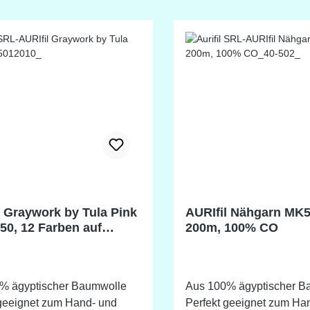
eichung möglich!
Farbabweichung möglich
l Graywork by Tula Pink
AURIfil Nähgarn MK
 50, 12 Farben auf
200m, 100% CO
-Spulen
% ägyptischer Baumwolle
Aus 100% ägyptischer B
 geeignet zum Hand- und
Perfekt geeignet zum Ha