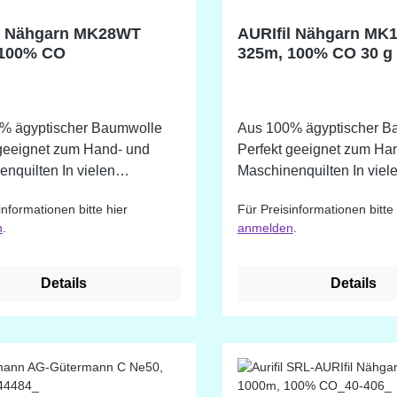
l Nähgarn MK28WT
AURIfil Nähgarn MK
 100% CO
325m, 100% CO 30 g
% ägyptischer Baumwolle
Aus 100% ägyptischer B
 geeignet zum Hand- und
Perfekt geeignet zum Ha
lten In vielen
Maschinenquilten In vielen
denen Farbtönen erhältlich.
verschiedenen Farbtönen 
informationen bitte hier
Für Preisinformationen bitte 
ie nicht im Shop bestellbar
Farben die nicht im Shop 
n
.
anmelden
.
nnen wir auf Anfrage
sind, können wir auf Anfr
rch die
beschaffen. Durch die
iedliche Darstellung auf
unterschiedliche Darstell
Details
Details
rmen ist eine
Bildschirmen ist eine
eichung möglich!
Farbabweichung möglich