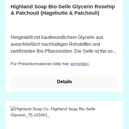
hergestellte Zutat. Potentielle Allergene, natürlich
Highland Soap Bio-Seife Glycerin Rosehip
vorkommend in ätherischen Ölen.
& Patchouli (Hagebutte & Patchouli)
Hergestellt mit hautfreundlichem Glycerin aus
ausschließlich nachhaltigen Rohstoffen und
zertifizierten Bio-Pflanzenölen. Die Seife ist frei von
Mikroplastik. - handgemacht - tief
Für Preisinformationen bitte hier
anmelden
.
feuchtigkeitsspendend (das Glycerin kann helfen die
Feuchtigkeit in der Haut einzuschließen) - sanfte
Reinigung und Pflege - besonders für empfindliche
Details
Haut und Hauterkrankungen wie Aknen, Ekzeme,
Schuppenflechten, Rosazea - angereichert mit
natürlichen Pflanzenstoffen und ätherischen Ölen -
erhältlich in wundervollen Düften Rose & Patchouli
Inhaltsstoffe: Glycerin* (aus Bio-Pflanzenölen
gewonnen), Wasser, nachhaltiges Bio-Palmöl,
Sorbitol, Sodium Cocoate* (Bio-Kokosnuss),