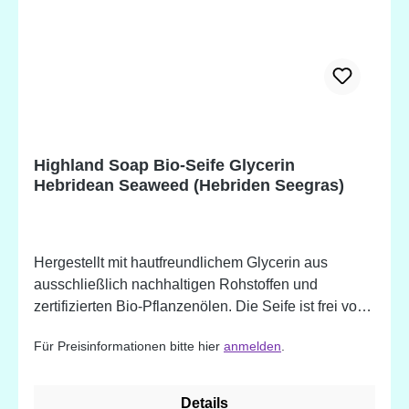
Decylglucosid, Natriumchlorid, Parfum,
Palmfettsäure, Kokosnussfettsäure, Rosa Spp
(Rose) Blume, Pogostemon Cablin (Patchouli)
Blattöl, Prunus Amygdalus (Süßmandel) Nussöl,
Rosa Centifolia (Rose Absolue) Blütenextrakt,
Pentanatriumpentetat, Tetranatriumetidronat.
*Biologisch hergestellte Zutat.
Highland Soap Bio-Seife Glycerin
Hebridean Seaweed (Hebriden Seegras)
Hergestellt mit hautfreundlichem Glycerin aus
ausschließlich nachhaltigen Rohstoffen und
zertifizierten Bio-Pflanzenölen. Die Seife ist frei von
Mikroplastik. - handgemacht - tief
Für Preisinformationen bitte hier
anmelden
.
feuchtigkeitsspendend (das Glycerin kann helfen die
Feuchtigkeit in der Haut einzuschließen) - sanfte
Reinigung und Pflege - besonders für empfindliche
Details