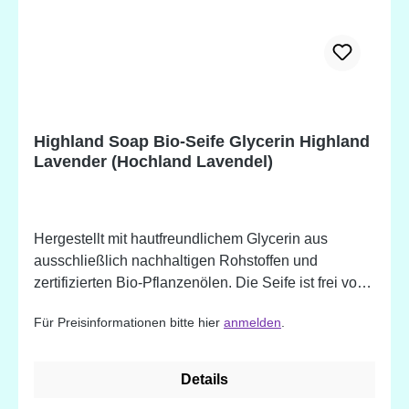
verseiftes Öl, Decylglucosid, Natriumchlorid (Salz),
Natriumcitrat, Zitronensäure, Citrus Aurantium Dulcis
(Süßorange) Schalenöl, Cinnamomum Zeylanicum
(Zimt) Rindenöl, Calendula Officinalis
(Ringelblumen) Blüte, Tetranatriumiminodisuccinat,
Tetranatriumetidronat, Limonen, Eugenol,
Highland Soap Bio-Seife Glycerin Highland
Benzylbenzoat, Linalool, Zimt, CI 16035.
Lavender (Hochland Lavendel)
*Biologisch hergestellte Zutat. Potentielle
Allergene, natürlich vorkommend in ätherischen
Ölen.
Hergestellt mit hautfreundlichem Glycerin aus
ausschließlich nachhaltigen Rohstoffen und
zertifizierten Bio-Pflanzenölen. Die Seife ist frei von
Mikroplastik. - handgemacht - tief
Für Preisinformationen bitte hier
anmelden
.
feuchtigkeitsspendend (das Glycerin kann helfen die
Feuchtigkeit in der Haut einzuschließen) - sanfte
Reinigung und Pflege - besonders für empfindliche
Details
Haut und Hauterkrankungen wie Aknen, Ekzeme,