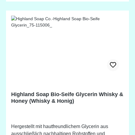
Schuppenflechten, Rosazea - angereichert mit
natürlichen Pflanzenstoffen und ätherischen Ölen -
erhältlich in wundervollen Düften Highland Lavender
Inhaltsstoffe: Glycerin* (aus Bio-Pflanzenölen
gewonnen), Wasser, nachhaltiges Bio-Palmöl,
Sorbitol, Sodium Cocoate* (Bio-Kokosnuss),
Decylglucosid, Natriumchlorid, Lavendel-Blütenöl,
Palmfettsäure, Kokosnussfettsäure, Lavendel
Blume, Pentanatriumpentetat, Tetranatriumetidronat,
Linalool, Limonen, CI 17200, CI 42090. *Biologisch
hergestellte Zutat. Potentielle Allergene, natürlich
vorkommend in ätherischen Ölen.
Highland Soap Bio-Seife Glycerin Whisky &
Honey (Whisky & Honig)
Hergestellt mit hautfreundlichem Glycerin aus
ausschließlich nachhaltigen Rohstoffen und