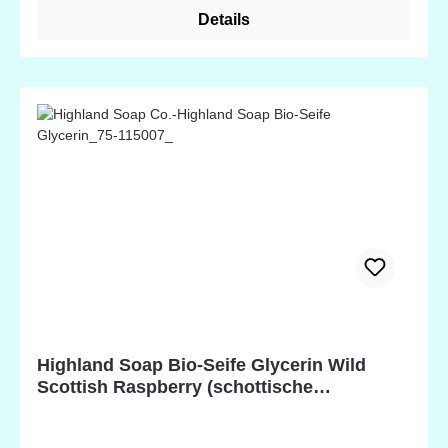
Reinigung und Pflege - besonders für empfindliche
Details
Haut und Hauterkrankungen wie Aknen, Ekzeme,
Schuppenflechten, Rosazea - angereichert mit
natürlichen Pflanzenstoffen und ätherischen Ölen -
erhältlich in wundervollen Düften Scottish Heather
Inhaltsstoffe: Glycerin* (aus Bio-Pflanzenölen
gewonnen), Wasser, nachhaltiges Bio-Palmöl,
Sorbitol, Sodium Cocoate* (Bio-Kokosnuss),
Decylglucosid, Natriumchlorid, Parfum,
Palmfettsäure, Kokosfettsäure, Calluna vulgaris
(Heide) Blume, Pentanatriumpentetat,
Tetranatriumetidronat, Benzylsalicylat, Hexylzimt,
Limonen, CI 17200, CI 42090. *Biologisch
hergestellte Zutat. Potentielle Allergene, natürlich
vorkommend in ätherischen Ölen.
Highland Soap Bio-Seife Glycerin Wild
Scottish Raspberry (schottische
Wildhimbeere)