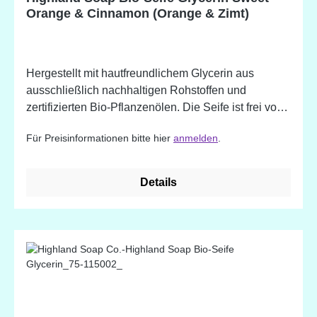
Orange & Cinnamon (Orange & Zimt)
Hergestellt mit hautfreundlichem Glycerin aus
ausschließlich nachhaltigen Rohstoffen und
zertifizierten Bio-Pflanzenölen. Die Seife ist frei von
Mikroplastik. - handgemacht - tief
Für Preisinformationen bitte hier
anmelden
.
feuchtigkeitsspendend (das Glycerin kann helfen die
Feuchtigkeit in der Haut einzuschließen) - sanfte
Reinigung und Pflege - besonders für empfindliche
Details
Haut und Hauterkrankungen wie Aknen, Ekzeme,
Schuppenflechten, Rosazea - angereichert mit
natürlichen Pflanzenstoffen und ätherischen Ölen -
erhältlich in wundervollen Düften Sweet Orange &
Cinnamon Inhaltsstoffe: Glycerin* (aus Bio-
Pflanzenölen gewonnen), Aqua (Wasser),
Natriumpalmat* (nachhaltige Bio-Palme), verseiftes
Öl, Sorbit, Natriumcocoat* (Bio-Kokosnuss),