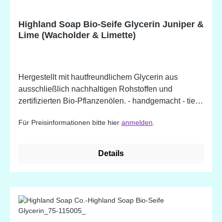
Potentielle Allergene, natürlich vorkommend in
ätherischen Ölen.
Highland Soap Bio-Seife Glycerin Juniper &
Lime (Wacholder & Limette)
Hergestellt mit hautfreundlichem Glycerin aus
ausschließlich nachhaltigen Rohstoffen und
zertifizierten Bio-Pflanzenölen. - handgemacht - tief
feuchtigkeitsspendend (das Glycerin kann helfen die
Für Preisinformationen bitte hier
anmelden
.
Feuchtigkeit in der Haut einzuschließen) - sanfte
Reinigung und Pflege - besonders für empfindliche
Haut und Hauterkrankungen wie Aknen, Ekzeme,
Details
Schuppenflechten, Rosazea - angereichert mit
natürlichen Pflanzenstoffen und ätherischen Ölen -
erhältlich in wundervollen Düften Juniper & Lime
Inhaltsstoffe: Glycerin* (derived from Organic
vegetable oils), Aqua (Water), Sodium Palmate*
(Sustainable Organic Palm) Saponified Oil, Sorbitol,