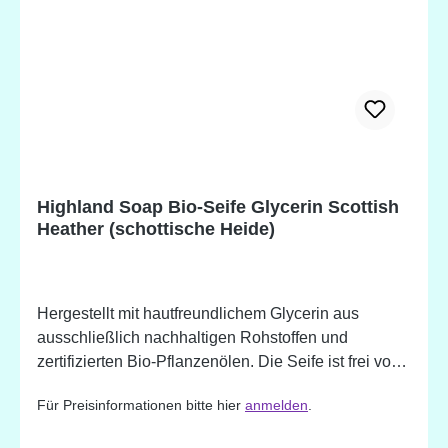
Sodium Cocoate* (Organic Coconut) Saponified Oil,
Decyl Glucoside, Sodium Chloride (Salt), Parfum,
Palm Fatty Acid, Coconut Fatty Acid, Juniperus
Communis (Juniper) Fruit Oil, Citrus Aurantifolia
(Lime) Peel Oil, Juniperus Communis (Juniper Berry)
Fruit, Pentasodium Pentetate, Tetrasodium
Etidronate, Limonene, Citral, Hydroxycitronellal,
Coumarin, Geraniol. *Biologisch hergestellte Zutat.
Highland Soap Bio-Seife Glycerin Scottish
Potentielle Allergene, natürlich vorkommend in
Heather (schottische Heide)
ätherischen Ölen.
Hergestellt mit hautfreundlichem Glycerin aus
ausschließlich nachhaltigen Rohstoffen und
zertifizierten Bio-Pflanzenölen. Die Seife ist frei von
Mikroplastik. - handgemacht - tief
Für Preisinformationen bitte hier
anmelden
.
feuchtigkeitsspendend (das Glycerin kann helfen die
Feuchtigkeit in der Haut einzuschließen) - sanfte