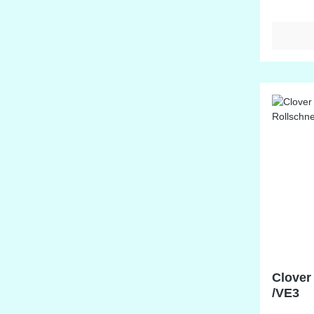
verstell
Linkshä
geeignet
Clover
/VE3