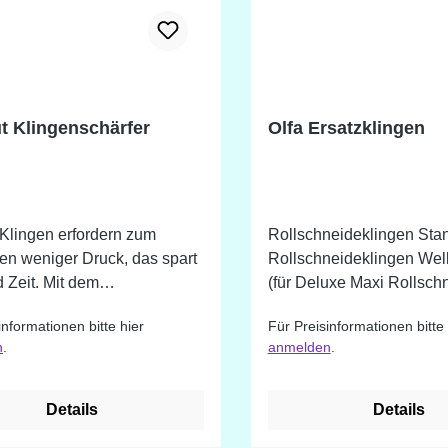
t Klingenschärfer
Olfa Ersatzklingen
Klingen erfordern zum
Rollschneideklingen Sta
en weniger Druck, das spart
Rollschneideklingen We
t. Mit dem
(für Deluxe Maxi Rollsch
schärfer können Sie im
geeignet) Rollschneideklingen
informationen bitte hier
Für Preisinformationen bitte 
rehen stumpfe Klingen
Zacke = PIB (für Deluxe 
n
.
anmelden
.
n. Die Handbewegung ist die
Rollschneider geeignet)
wie beim Schneiden des
Chenilleschneideklinge
Doppelklinge = KB Point 
Details
Details
afür, dass der
Klinge = TCB Cuttermess