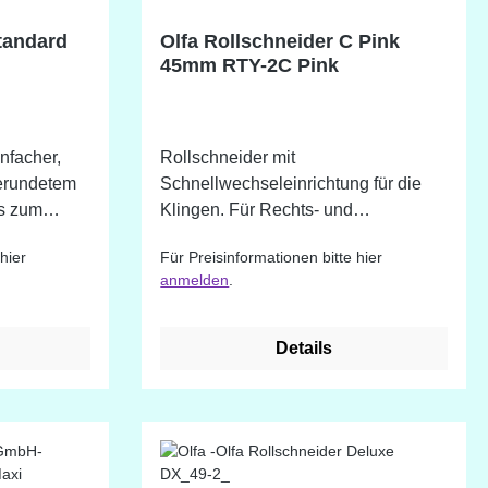
tandard
Olfa Rollschneider C Pink
45mm RTY-2C Pink
nfacher,
Rollschneider mit
erundetem
Schnellwechseleinrichtung für die
s zum
Klingen. Für Rechts- und
l. Die
Linkshänder geeignet.
hier
Für Preisinformationen bitte hier
er Olfa-
anmelden
.
Details