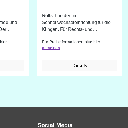
Rollschneider mit
rade und
Schnellwechseleinrichtung für die
 Der
Klingen. Für Rechts- und
iell für
Linkshänder geeignet.
hier
Für Preisinformationen bitte hier
re
anmelden
.
Details
Social Media