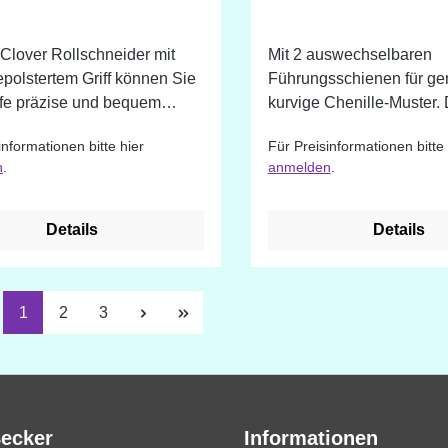
Clover Rollschneider mit
Mit 2 auswechselbaren
polstertem Griff können Sie
Führungsschienen für ge
ffe präzise und bequem
kurvige Chenille-Muster.
en. Der Rollschneider kann
Chenilleschneider ist spez
informationen bitte hier
Für Preisinformationen bitte 
 oder auch im schrägen
eine bequeme und siche
n
.
anmelden
.
eführt werden. Er ist
Handhabung designed.
bar und somit für Rechts- und
nder gleichermaßen
Details
Details
.
Seite
Seite
Seite
1
2
3
Becker
Informationen