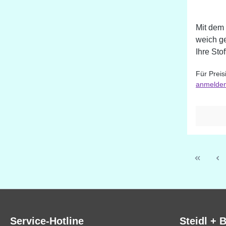
Mit dem 
weich ge
Ihre Sto
schneid
Für Preis
vertikal
anmelde
Winkel g
verstell
Linkshä
geeignet
Service-Hotline
Steidl + 