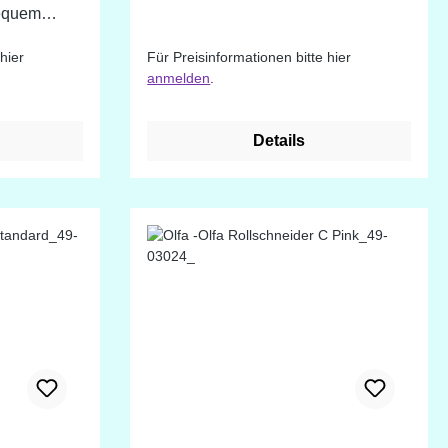
bequem
eider kann
hier
Für Preisinformationen bitte hier
hrägen
anmelden
.
 ist
 Rechts- und
ßen
Details