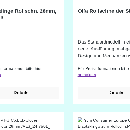
es Label. Funktioniert
klinge Rollschn. 28mm,
Olfa Rollschneider S
 und Clover Ersatzklingen.
E3
Das Standardmodell in ei
neuer Ausführung in abg
Design und Mechanismu
schnellen Klingenwechse
informationen bitte hier
Für Preisinformationen bitte 
Rollschneider in gewohnt
n
.
anmelden
.
Qualität.
Details
Details