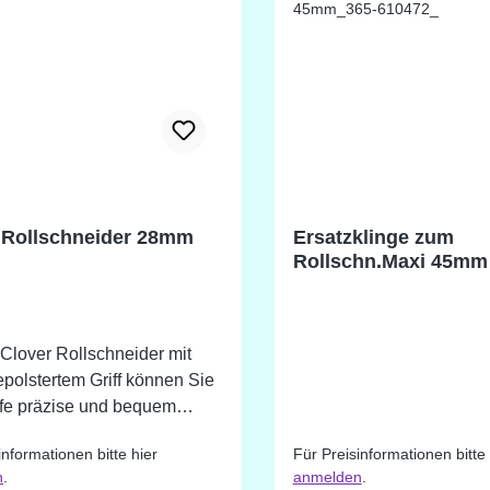
 Rollschneider 28mm
Ersatzklinge zum
Rollschn.Maxi 45mm 
VE 5
Clover Rollschneider mit
polstertem Griff können Sie
ffe präzise und bequem
en. Der Rollschneider kann
informationen bitte hier
Für Preisinformationen bitte 
 oder auch im schrägen
n
.
anmelden
.
eführt werden. Er ist