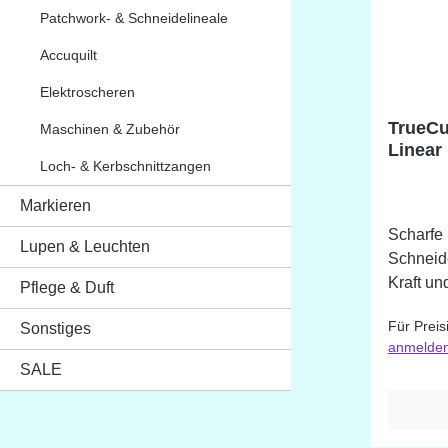
Patchwork- & Schneidelineale
Accuquilt
Elektroscheren
TrueCu
Maschinen & Zubehör
Linear
Loch- & Kerbschnittzangen
Markieren
Scharfe 
Lupen & Leuchten
Schneid
Kraft und Zei
Pflege & Duft
Klingen
Für Preis
Sonstiges
Handumd
anmelde
schärfe
SALE
Selbe, 
Stoffes. Durch die rutschfesten Füße
sorgen d