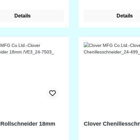
bar und somit für Rechts- und
nder gleichermaßen
Details
Details
.
 Rollschneider 18mm
Clover Chenillessch