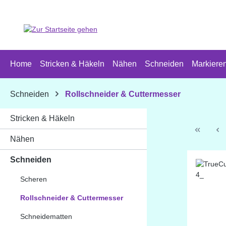
 Hauptinhalt springen
Zur Suche springen
Zur Hauptnavigation springen
Home
Stricken & Häkeln
Nähen
Schneiden
Markiere
Schneiden
Rollschneider & Cuttermesser
Stricken & Häkeln
Nähen
Schneiden
Scheren
Rollschneider & Cuttermesser
Schneidematten