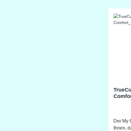
Klingens
bleibt. Für Rollschneideklingen von
28 - 60 
TrueCu
Comfor
Der My C
Ihnen, 