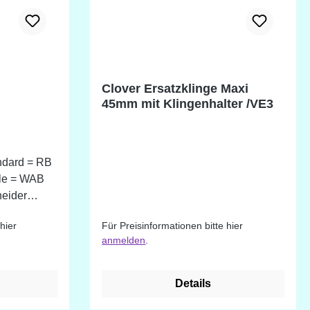
Clover Ersatzklinge Maxi
45mm mit Klingenhalter /VE3
ndard = RB
lle = WAB
neider
hier
Für Preisinformationen bitte hier
Maxi
anmelden
.
n = CHB
Cutter
Details
erklinge =