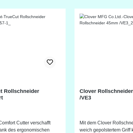
chärfer an Ort und Stelle
LB
mm geeignet.
t Rollschneider
Clover Rollschneide
t
/VE3
omfort Cutter verschafft
Mit dem Clover Rollschne
dank des ergonomischen
weich gepolstertem Griff