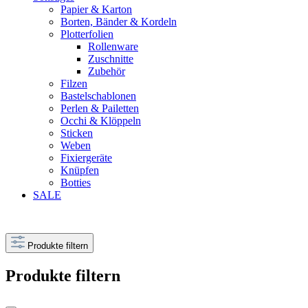
Papier & Karton
Borten, Bänder & Kordeln
Plotterfolien
Rollenware
Zuschnitte
Zubehör
Filzen
Bastelschablonen
Perlen & Pailetten
Occhi & Klöppeln
Sticken
Weben
Fixiergeräte
Knüpfen
Botties
SALE
Produkte filtern
Produkte filtern