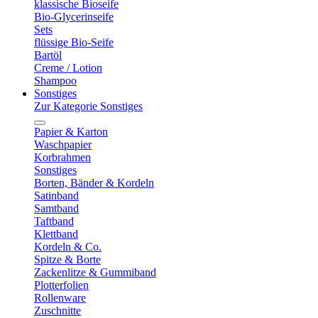
klassische Bioseife
Bio-Glycerinseife
Sets
flüssige Bio-Seife
Bartöl
Creme / Lotion
Shampoo
Sonstiges
Zur Kategorie Sonstiges
Papier & Karton
Waschpapier
Korbrahmen
Sonstiges
Borten, Bänder & Kordeln
Satinband
Samtband
Taftband
Klettband
Kordeln & Co.
Spitze & Borte
Zackenlitze & Gummiband
Plotterfolien
Rollenware
Zuschnitte