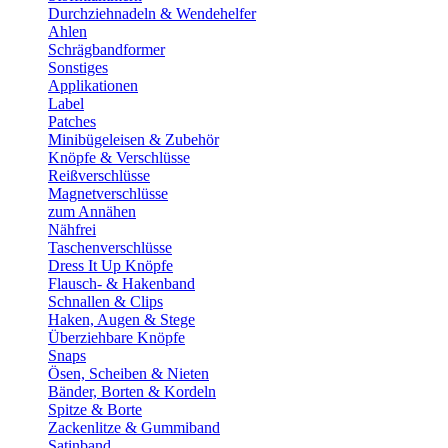
Durchziehnadeln & Wendehelfer
Ahlen
Schrägbandformer
Sonstiges
Applikationen
Label
Patches
Minibügeleisen & Zubehör
Knöpfe & Verschlüsse
Reißverschlüsse
Magnetverschlüsse
zum Annähen
Nähfrei
Taschenverschlüsse
Dress It Up Knöpfe
Flausch- & Hakenband
Schnallen & Clips
Haken, Augen & Stege
Überziehbare Knöpfe
Snaps
Ösen, Scheiben & Nieten
Bänder, Borten & Kordeln
Spitze & Borte
Zackenlitze & Gummiband
Satinband