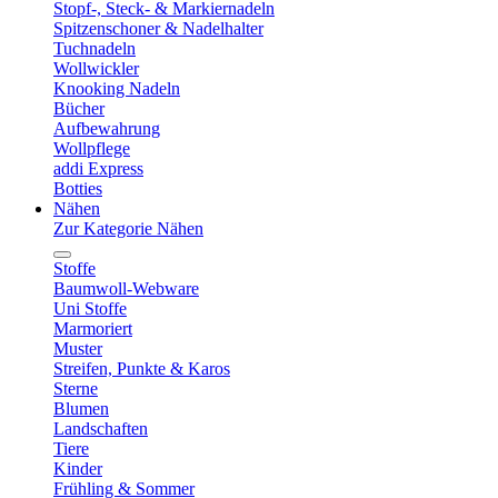
Stopf-, Steck- & Markiernadeln
Spitzenschoner & Nadelhalter
Tuchnadeln
Wollwickler
Knooking Nadeln
Bücher
Aufbewahrung
Wollpflege
addi Express
Botties
Nähen
Zur Kategorie Nähen
Stoffe
Baumwoll-Webware
Uni Stoffe
Marmoriert
Muster
Streifen, Punkte & Karos
Sterne
Blumen
Landschaften
Tiere
Kinder
Frühling & Sommer