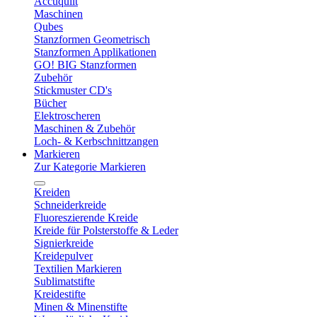
Accuquilt
Maschinen
Qubes
Stanzformen Geometrisch
Stanzformen Applikationen
GO! BIG Stanzformen
Zubehör
Stickmuster CD's
Bücher
Elektroscheren
Maschinen & Zubehör
Loch- & Kerbschnittzangen
Markieren
Zur Kategorie Markieren
Kreiden
Schneiderkreide
Fluoreszierende Kreide
Kreide für Polsterstoffe & Leder
Signierkreide
Kreidepulver
Textilien Markieren
Sublimatstifte
Kreidestifte
Minen & Minenstifte