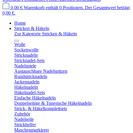
0,00 €
Warenkorb enthält 0 Positionen. Der Gesamtwert beträgt
0,00 €.
Home
Stricken & Häkeln
Zur Kategorie Stricken & Häkeln
Wolle
Sockenwolle
Stricknadeln
Stricknadel-Sets
Nadelspiele
Austauschbare Nadelspitzen
Rundstricknadeln
Jackennadeln
Häkelnadeln
Häkelnadel-Sets
Einfache Häkelnadeln
Doppelseitige & Tunesische Häkelnadeln
Strick- & Häkelkomplettsets
Zubehör
Nadelseile
Strickhelfer
Maschenmarkierer