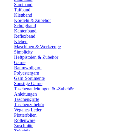
Samtband
Taftband
Klettband
Kordeln & Zubehör
Schrägband
Kantenband
Reflexband
Kleben
Maschinen & Werkzeuge
Simplicity
Heftpistolen & Zubehör
Garne
Baumwollgarn
Polyestergarn
Garn-Sortimente
Sonstige Garne
Taschenanleitungen & -Zubehör
Anleitungen
Taschengriffe
Taschenzubehör
Veganes Leder
Plotterfolien
Rollenware
Zuschnitte
Zubehör