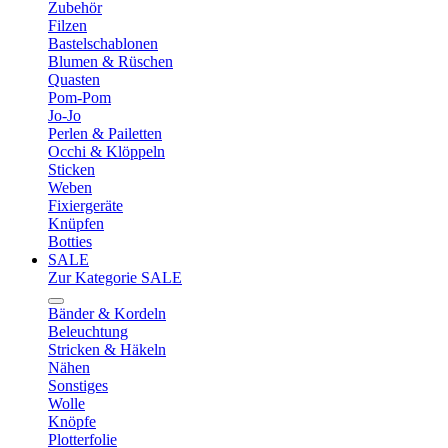
Zubehör
Filzen
Bastelschablonen
Blumen & Rüschen
Quasten
Pom-Pom
Jo-Jo
Perlen & Pailetten
Occhi & Klöppeln
Sticken
Weben
Fixiergeräte
Knüpfen
Botties
SALE
Zur Kategorie SALE
Bänder & Kordeln
Beleuchtung
Stricken & Häkeln
Nähen
Sonstiges
Wolle
Knöpfe
Plotterfolie