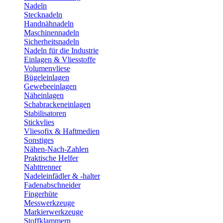
Nadeln
Stecknadeln
Handnähnadeln
Maschinennadeln
Sicherheitsnadeln
Nadeln für die Industrie
Einlagen & Vliesstoffe
Volumenvliese
Bügeleinlagen
Gewebeeinlagen
Näheinlagen
Schabrackeneinlagen
Stabilisatoren
Stickvlies
Vliesofix & Haftmedien
Sonstiges
Nähen-Nach-Zahlen
Praktische Helfer
Nahttrenner
Nadeleinfädler & -halter
Fadenabschneider
Fingerhüte
Messwerkzeuge
Markierwerkzeuge
Stoffklammern