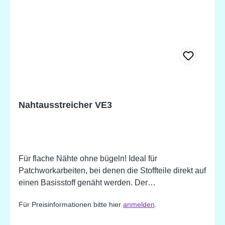
Nahtausstreicher VE3
Für flache Nähte ohne bügeln! Ideal für
Patchworkarbeiten, bei denen die Stoffteile direkt auf
einen Basisstoff genäht werden. Der
Nahtausstreicher besitzt eine handliche Form und ist
Für Preisinformationen bitte hier
anmelden
.
abriebfest.