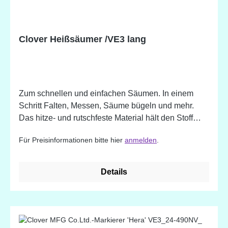
Clover Heißsäumer /VE3 lang
Zum schnellen und einfachen Säumen. In einem
Schritt Falten, Messen, Säume bügeln und mehr.
Das hitze- und rutschfeste Material hält den Stoff
perfekt in Position. Geeignet für lange Säume, tiefe
Für Preisinformationen bitte hier
anmelden
.
Säume und Briefecken.
Details