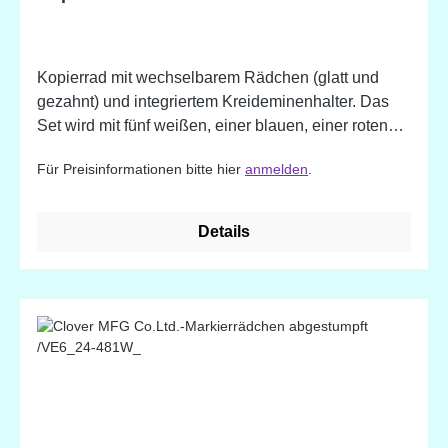
Kopierrad mit wechselbarem Rädchen (glatt und
gezahnt) und integriertem Kreideminenhalter. Das
Set wird mit fünf weißen, einer blauen, einer roten
Kreidemine und einem Minenspitzer ausgeliefert.
Für Preisinformationen bitte hier
anmelden
.
Der Durchmesser der Kreideminen ist 6,4 mm.
Details