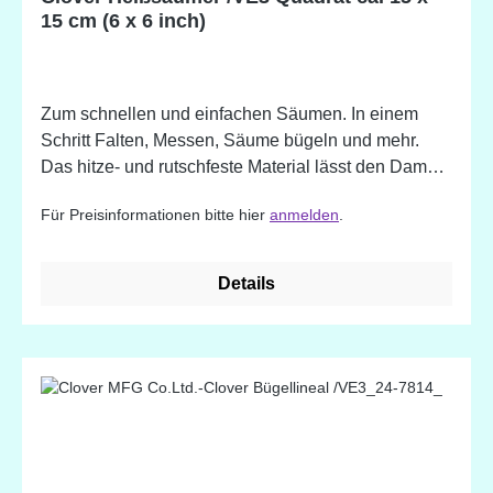
15 cm (6 x 6 inch)
Zum schnellen und einfachen Säumen. In einem
Schritt Falten, Messen, Säume bügeln und mehr.
Das hitze- und rutschfeste Material lässt den Dampf
vom Bügeleisen durch und hält den Stoff perfekt in
Für Preisinformationen bitte hier
anmelden
.
Position. Geeignet für Dresdner Teller-Quiltblöcke,
geometrische Applikationen, Säume und Briefecken.
Details