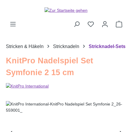
Zum Hauptinhalt springen
Ware
Stricken & Häkeln
Stricknadeln
Stricknadel-Sets
KnitPro Nadelspiel Set
Symfonie 2 15 cm
Bildergalerie überspringen