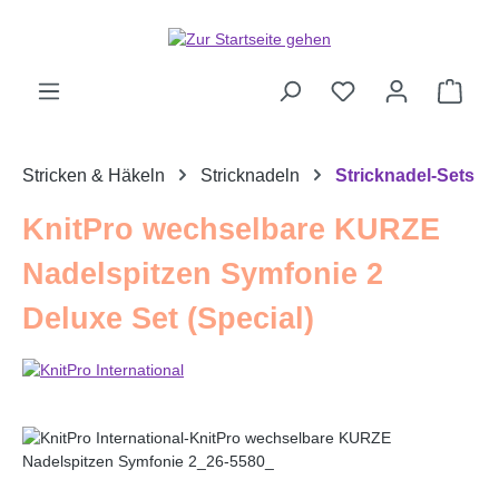
Zum Hauptinhalt springen
Ware
Stricken & Häkeln
Stricknadeln
Stricknadel-Sets
KnitPro wechselbare KURZE
Nadelspitzen Symfonie 2
Deluxe Set (Special)
Bildergalerie überspringen