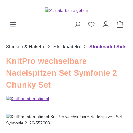
Zum Hauptinhalt springen
Ware
Stricken & Häkeln
Stricknadeln
Stricknadel-Sets
KnitPro wechselbare
Nadelspitzen Set Symfonie 2
Chunky Set
Bildergalerie überspringen