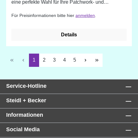
eine perfekte Wahl für Ihre Patchwork- und
Quiltprojekte. 100% Baumwolle. Designed in
Für Preisinformationen bitte hier
anmelden
.
England
Details
Seite
Seite
Seite
Seite
Seite
1
2
3
4
5
Service-Hotline
Steidl + Becker
Informationen
Social Media