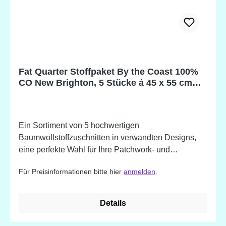
Fat Quarter Stoffpaket By the Coast 100%
CO New Brighton, 5 Stücke á 45 x 55 cm
(18 x 22 inch)
Ein Sortiment von 5 hochwertigen
Baumwollstoffzuschnitten in verwandten Designs,
eine perfekte Wahl für Ihre Patchwork- und
Quiltprojekte. 100% Baumwolle. Designed in
Für Preisinformationen bitte hier
anmelden
.
England
Details