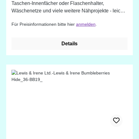
Taschen-Innenfächer oder Flaschenhalter,
Wäschenetze und viele weitere Nähprojekte - leicht
dehnbar - weich und dennoch stabil - trägt an den
Für Preisinformationen bitte hier
anmelden
.
Nähten nicht auf - einfach zu nähen -
waschmaschinen- und trocknerbeständig Farblich
passend zu den by Annie's Reißverschlüssen!
Details