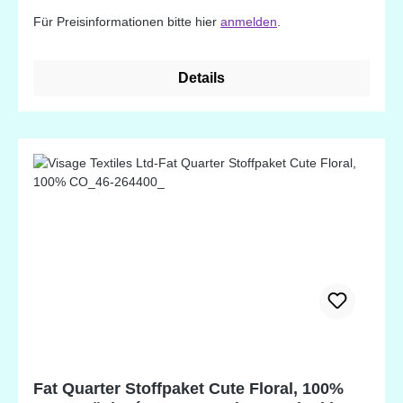
Quiltprojekte. 100% Baumwolle. Designed in
Für Preisinformationen bitte hier
anmelden
.
England
Details
Fat Quarter Stoffpaket Cute Floral, 100%