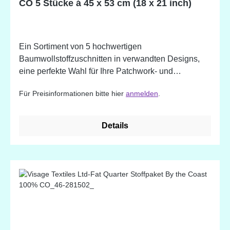
CO 5 Stücke á 45 x 53 cm (18 x 21 inch)
Ein Sortiment von 5 hochwertigen
Baumwollstoffzuschnitten in verwandten Designs,
eine perfekte Wahl für Ihre Patchwork- und
Quiltprojekte. Erhältlich auch in vielen weiteren
Für Preisinformationen bitte hier
anmelden
.
Farben und Mustern. 100% Baumwolle. Designed in
England
Details