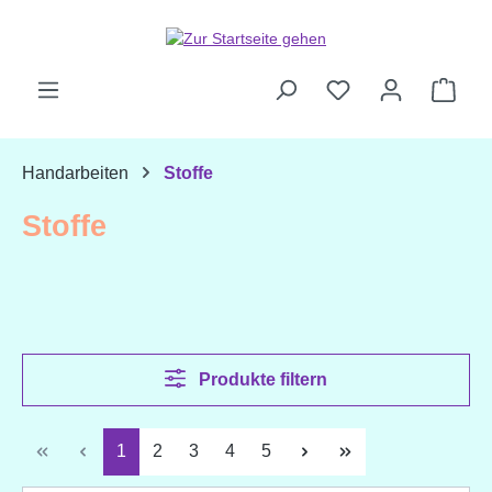
Zum Hauptinhalt springen
Ware
Handarbeiten
Stoffe
Stoffe
Produkte filtern
Seite
Seite
Seite
Seite
Seite
1
2
3
4
5