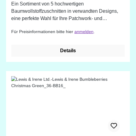
Ein Sortiment von 5 hochwertigen
Baumwollstoffzuschnitten in verwandten Designs,
eine perfekte Wahl für Ihre Patchwork- und
Quiltprojekte. 100% Baumwolle. Designed in
Für Preisinformationen bitte hier
anmelden
.
England
Details