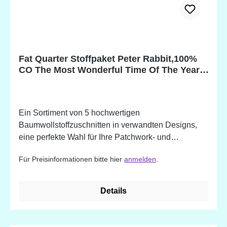
Fat Quarter Stoffpaket Peter Rabbit,100%
CO The Most Wonderful Time Of The Year,
5 Stücke á 45 x 55 cm (18 x 22 inch)
Ein Sortiment von 5 hochwertigen
Baumwollstoffzuschnitten in verwandten Designs,
eine perfekte Wahl für Ihre Patchwork- und
Quiltprojekte. 100% Baumwolle. Designed in
Für Preisinformationen bitte hier
anmelden
.
England
Details