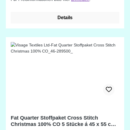
Mustern. Designed in England
Details
Fat Quarter Stoffpaket Cross Stitch
Christmas 100% CO 5 Stücke á 45 x 55 cm