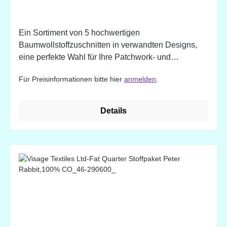
(18 x 22 inch)
Ein Sortiment von 5 hochwertigen
Baumwollstoffzuschnitten in verwandten Designs,
eine perfekte Wahl für Ihre Patchwork- und
Quiltprojekte. 100% Baumwolle. Designed in
Für Preisinformationen bitte hier
anmelden
.
England
Details